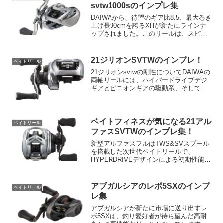
を超える巻き感度...
svtw1000sのインプレ集
DAIWAから、待望のギア比8.5、最大巻き
上げ長90cmを誇るXHが新たにラインナ
ップされました。このリールは、スピー
ディーなルアーピックアップを可能にし
たことでテンポ・リズムが向上し、高効
率なバスへのアプローチを可能としてい
21ジリオンSVTWのインプレ！
ベイトリール
ます。しかし...
21ジリオンsvtwの剛性についてDAIWAの
両軸リールには、ハイパードライブデジ
ギアとピニオンギアの駆動系、そしてハ
イパーアームドハウジングとハイパータ
フクラッチの耐久系があります。これら4
つの最先端テクノロジーが密に連携する
ことで、快適...
ベイトフィネスが気になる21アル
ベイトリール
ファスSVTWのインプレ集！
新型アルファスフルはTWS&SVスプール
を搭載した次世代ベイトリールで、
HYPERDRIVEデザインによる初期性能の
継続を実現。HYPERDRIVEデジギアと
HYPER ARMED HOUSING（Al）によ
り、強度UPと回転フィーリングU...
アブガルシアのレボ5SXのインプ
ベイトリール
レ集
アブガルシアが新たに市場に送り出すレ
ボ5SXは、釣り愛好者が待ち望んだ高耐