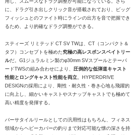
用し、スムーズなドラグ調整が可能になっている。さら
に、ドラグ引き出しクリック音が搭載されており、ビッグ
フィッシュとのファイト時にラインの出方を音で把握でき
るため、より的確なドラグ調整ができる。
スティーズ リミテッド CT SV TWは、CT（コンパクト＆
タフ）コンセプトを極めた
究極の高レスポンスベイトリー
ル
だ。G1ジュラルミン製のφ30mm SVスプールとテーパ
ードTWSの組み合わせにより、
圧倒的な低弾道キャスト
性能とロングキャスト性能を両立
。HYPERDRIVE
DESIGNの採用により、剛性・耐久性・巻き心地も飛躍的
に向上し、細かいキャストやスナップキャストでも極めて
高い精度を発揮する。
バーサタイルリールとしての汎用性はもちろん、フィネス
領域からヘビーカバーの釣りまで対応可能な懐の深さを持