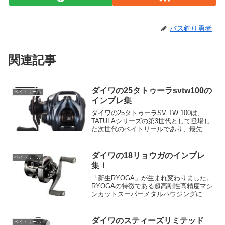
バス釣り勇者
関連記事
ダイワの25タトゥーラsvtw100の
ベイトリール
インプレ集
ダイワの25タトゥーラSV TW 100は、
TATULAシリーズの第3世代として登場し
た次世代のベイトリールであり、最先端
のテクノロジーを結集したワールドスタ
ンダードモデルです。その特徴は、驚異
的な遠投性能とトラブルレス性能を高次
ダイワの18リョウガのインプレ
ベイトリール
元で両立し...
集！
「新生RYOGA」が生まれ変わりました。
RYOGAの特徴である超高剛性高精度マシ
ンカットスーパーメタルハウジングに独
自の精密マシンカットを施し、軽い握り
心地の新しいハウジングでパーミング性
能を追求しました。そして、従来の釣り
ダイワのスティーズリミテッド
ベイトリール