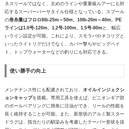
ネスリールではなく、太めのラインや重量級ルアーにも対
応するスーパーバーサタイル仕様となっている。スプール
の
巻糸量はフロロ8lb-25m～50m、10lb-20m～40m、PE
ラインは1.0号-120m、1.2号-100m、1.5号-80m
と、幅広
いライン設定が可能。これにより、スモラバやネコリグと
いったライトリグだけでなく、カバー撃ちやビッグベイ
ト、トップウォーターなどの釣りにも対応できる。
使い勝手の向上
メンテナンス性にも配慮されており、
オイルインジェクシ
ョンキャップ
を搭載。専用工具を使えば、ピニオンギア部
のボールベアリングに簡単に注油ができ、リールの性能を
長く維持することが可能。また、新形状のアルミ製スター
ドラグは、指当たりの馴染みを考慮したテーパー形状を採