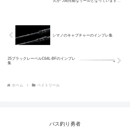
久かつ高性能なリールとなっています。
2023年3月の発売が予定され、その特徴は
以下の通りです。まず目を引くのはその
エルゴノミックデザイン。特に、手のひ
らと誤って干渉し...
シマノのキャプチャーのインプレ集
25ブラックレーベルC64L-BFのインプレ
集
ホーム
ベイトリール
バス釣り勇者