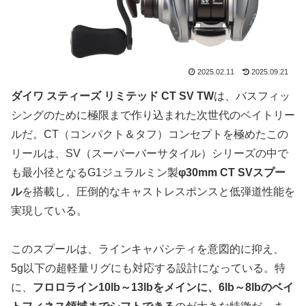
2025.02.11
2025.09.21
ダイワ スティーズ リミテッド CT SV TW
は、バスフィッ
シングのために極限まで作り込まれた次世代のベイトリー
ルだ。CT（コンパクト＆タフ）コンセプトを極めたこの
リールは、SV（スーパーバーサタイル）シリーズの中で
も最小径となるG1ジュラルミン製
φ30mm CT SVスプー
ル
を搭載し、圧倒的なキャストレスポンスと低弾道性能を
実現している。
このスプールは、ラインキャパシティを意図的に抑え、
5g以下の超軽量リグにも対応する設計になっている。特
に、
フロロライン10lb～13lbをメインに、6lb～8lbのベイ