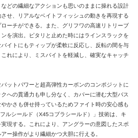
きなどの繊細なアクションも思いのままに操れる設計
動させ、リアルなベイトフィッシュの動きを再現する
プローチができる。また、グリフワの高速リトリーブ
ョンを演出。ピタリと止めた時にはラインスラックを
なバイトにもティップが柔軟に反応し、反転の間を与
。これにより、ミスバイトを軽減し、確実なキャッチ
なバットパワーと超高弾性カーボンのコンポジットに
ックへの貫通力も申し分なく、カバーに潜む大型バス
なやかさも併せ持っているためファイト時の安心感も
5フルシールド（X45コブラシールド）」技術は、キ
を実現する。これにより、アングラーの意図したスポ
ルアー操作がより繊細かつ大胆に行える。