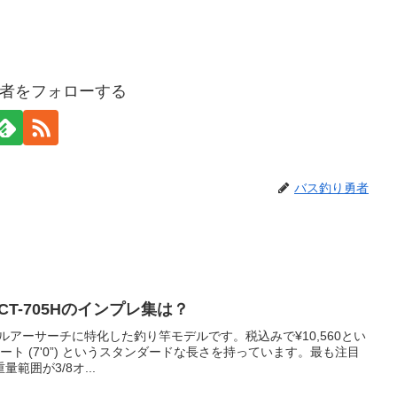
者をフォローする
バス釣り勇者
T-705Hのインプレ集は？
めのルアーサーチに特化した釣り竿モデルです。税込みで¥10,560とい
ト (7'0”) というスタンダードな長さを持っています。最も注目
範囲が3/8オ...