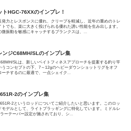
トHGC-76XXのインプレ！
反発力とレスポンスに優れ、クリープを軽減し、近年の重めのトレ
イトでも、楽に大きく投げられる優れた誘い性能を生み出します。
微振動を敏感にキャッチするブランクスは、...
ンジC68MH/SLのインプレ集
68MH/SLは、新しいベイトフィネスアプローチを提案する釣り竿
うコンセプトの下、7～12gのヘビーダウンショットリグをオフ
ーチするのに最適で、一点シェイク...
51R-2のインプレ集
651R-2というロッドについてご紹介したいと思います。このロッ
ドモデルとして、ライトプラッギングに特化しています。ミドルレ
ラーテーパー設定が施されており、シ...