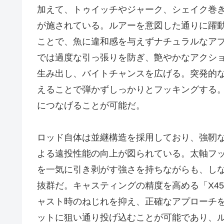
加えて、トゥイッチやジャーク、シェイク巻
が施されている。ルアーを意図した通りに躍
ことで、魚に違和感を与えずナチュラルなア
では過度な引っ張りを防ぎ、艶やかなアクシ
生み出し、バイトチャンスを広げる。突発的
えることで弾かずしっかりとフッキングする
につなげることが可能だ。
ロッド自体は並継構造を採用しており、強靭
よる遠投性能の向上が図られている。太軸フ
を一気に引き剥がす強さを持ちながらも、し
抜群だ。キャスティングの精度を高める「X4
ャスト時のねじれを抑え、正確なアプローチ
ットに狙い通り投げ込むことが可能であり、