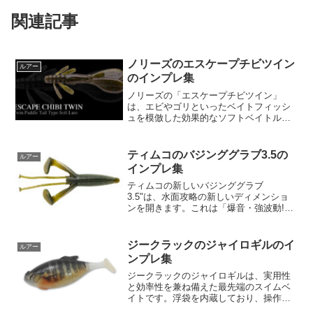
関連記事
ノリーズのエスケープチビツイン
ルアー
のインプレ集
ノリーズの「エスケープチビツイン」
は、エビやゴリといったベイトフィッシ
ュを模倣した効果的なソフトベイトルア
ーです。一口サイズのこのルアーは、バ
スが吸い込みやすくなるようデザインさ
れていますが、その小ささとは裏腹に、
ティムコのバジンググラブ3.5の
ルアー
アームパーツが大きく水を動...
インプレ集
ティムコの新しいバジンググラブ
3.5"は、水面攻略の新しいディメンショ
ンを開きます。これは「爆音・強波動!水
面攻略バジングワーム」として知られ、
特に浮きゴミや他の障害物に非常に強い
と評価されています。このルアーはグラ
ジークラックのジャイロギルのイ
ルアー
ビンバズテクニックの進...
ンプレ集
ジークラックのジャイロギルは、実用性
と効率性を兼ね備えた最先端のスイムベ
イトです。浮袋を内蔵しており、操作が
容易でありながらも、高いパフォーマン