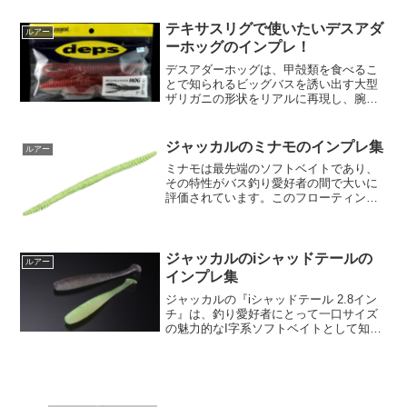
スを発揮します。ジャイロギルはブルー
ギルのシルエットを模倣して設計されて
テキサスリグで使いたいデスアダ
ルアー
おり、リアルな見た目が特...
ーホッグのインプレ！
デスアダーホッグは、甲殻類を食べるこ
とで知られるビッグバスを誘い出す大型
ザリガニの形状をリアルに再現し、腕い
っぱいに広がる流線型のボディが特徴的
です。抜群のバス捕獲率を誇ります。頭
部ネックにより、ザリガニの退却動作を
ジャッカルのミナモのインプレ集
ルアー
イメージした蠢きで上下し...
ミナモは最先端のソフトベイトであり、
その特性がバス釣り愛好者の間で大いに
評価されています。このフローティング
ワームは、その名前が示すように、水面
に微細な波動を生み出す能力を持ってお
り、これによってさまざまなタイプのバ
スを効果的に引き寄せるこ...
ジャッカルのiシャッドテールの
ルアー
インプレ集
ジャッカルの『iシャッドテール 2.8イン
チ』は、釣り愛好者にとって一口サイズ
の魅力的なI字系ソフトベイトとして知ら
れています。この小型シャッドテール
は、細かな微波動アクションをフィーチ
ャーしており、その自然ながら目を引く
動きで様々な魚種を...