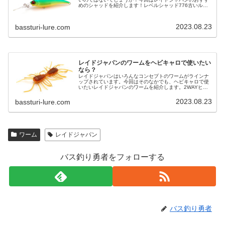
めのシャッドを紹介します！レベルシャッド776古いルア
ーしか使わないの？って聞かれるので😅そんな事無いです
よ（笑）新品を購入しないだけで…
2023.08.23
bassturi-lure.com
レイドジャパンのワームをヘビキャロで使いたい
なら？
レイドジャパンはいろんなコンセプトのワームがラインナ
ップされています。今回はそのなかでも、ヘビキャロで使
いたいレイドジャパンのワームを紹介します。2WAYヒィ
エ👍⚡️⤴︎久しぶりのエリアで2way のサイトでmake👍めっち
ゃ気持ちいい😆✨…
2023.08.23
bassturi-lure.com
ワーム
レイドジャパン
バス釣り勇者をフォローする
バス釣り勇者