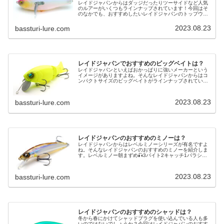
レイドジャパンからはダッジだったりツーサイドなど人気
のルアーがいくつもラインナップされています！今回はそ
のなかでも、おすすめしたいレイドジャパンのトップウォ
ータールアーをいくつか紹介します。スイッチベイトアン
サースイッチベイトアンサーでも一…
2023.08.23
bassturi-lure.com
レイドジャパンでおすすめのビッグベイトは？
レイドジャパンといえばおかっぱりに強いメーカーという
イメージがありますよね。そんなレイドジャパンからはコ
ンパクトサイズのビッグベイトがラインナップされていま
す。今回はレイドジャパンのおすすめのビッグベイトを紹
介します。giG.I✨めちゃチビ…
2023.08.23
bassturi-lure.com
レイドジャパンのおすすめのミノーは？
レイドジャパンからはレベルミノーシリーズが有名ですよ
ね。そんなレイドジャパンのおすすめのミノーを紹介しま
す。レベルミノー朝まずめ🎣3バイト2キャッチ1バラシ😊
レベルミノー😍#大隅湖 #バス釣り #レイドジャパン #
レベルミノー pic.tw…
2023.08.23
bassturi-lure.com
レイドジャパンのおすすめのシャッドは？
冬から春にかけてシャッドプラグを使い込んでいる人も多
いのではないでしょうか？今回はレイドジャパンのおすす