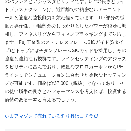
のバランスとアジャスタビリティです。6’7”の長さとライ
トプラスアクションは、近距離での精密なルアーコントロ
ールと適度な遠投能力を兼ね備えています。TIP部分の感
度と操作性、中軸部分のしっかりとしたパワーが絶妙に調
和し、フィネスリグからフィネスプラッギングまで対応し
ます。Fuji工業製のステンレスフレームSICガイド(Sタイ
プ)とトップにはチタンフレームSICガイドを採用し、その
強度と信頼性も抜群です。ラインセッティングのアジャス
タビリティに富んでおり、軽量なフロロカーボンからPE
ラインまでシチュエーションに合わせた柔軟なセッティン
グが可能です。価格は¥37,000（税抜）となっており、そ
の使い勝手の良さとパフォーマンスを考えれば、投資する
価値のある一本と言えるでしょう。
いまアマゾンで売れている釣り具はコチラ