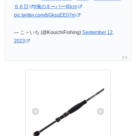
６６日
#俺のキーパー40cm
pic.twitter.com/bGksuEE07m
— こ～いち (@KouichiFishing)
September 12,
2023