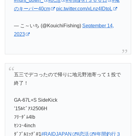
#hunt_down_
#恋活
#年間釣行３６６日
#俺
のキーパー40cm
pic.twitter.com/xLnz4IDtoL
— こ～いち (@KouichiFishing)
September 14,
2023
五三でデコったので帰りに地元野池寄って１投で
終了！
GA-67L+S SideKick
’15ﾙﾋﾞｱｽ2506H
ﾌﾘｰﾀﾞﾑ4lb
ｾﾝｺｰ4inch
ﾀﾞﾌﾞﾙｴｯﾁﾞ#1
#RAIDJAPAN
#恋活
#年間釣行３