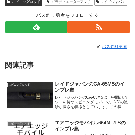
スピニングロッド
グラディエーターアンチ
レイドジャパン
バス釣り勇者をフォローする
バス釣り勇者
関連記事
レイドジャパンのGA-65MSのイ
スピニングロッド
ンプレ集
レイドジャパンのGA-65MSは、中間のパ
ワーを持つスピニングモデルで、6’5”の絶
妙な長さを特徴としています。この長さ
は、連続トゥイッチやシェイキングな
ど、精密なロッドワークを要求するシチ
ュエーションにおいて、バランスと操作
エアエッジモバイル664ML/LSの
スピニングロッド
性を両立します...
インプレ集