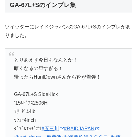
GA-67L+Sのインプレ集
ツイッターにレイドジャパンのGA-67L+Sのインプレがあ
りました。
とりあえず今日もなんとか！
暗くなるの早すぎる！
帰ったらHuntDownさんから靴が着弾！
GA-67L+S SideKick
’15ﾙﾋﾞｱｽ2506H
ﾌﾘｰﾀﾞﾑ4lb
ｾﾝｺｰ4inch
ﾀﾞﾌﾞﾙｴｯﾁﾞ#1
#五三川
#RAIDJAPAN