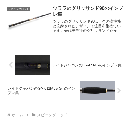
ンドの名作シリーズであり、絶大な支持
を受けている「冴掛」が、最新技術を取
ツララのグリッサンド90のインプ
スピニングロッド
り入れてさらに進化した...
レ集
ツララのグリッサンド90は、その高性能
と洗練されたデザインで注目を集めてい
ます。先代モデルのグリッサンド72から
さらなる進化を遂げ、パワーと遠投性能
の融合が実現しました。その特徴は、
「剛と柔」のバランスと、長距離戦に必
要とされる繊細さが組み...
レイドジャパンのGA-65MSのインプレ集
レイドジャパンのGA-611MLS-STのイン
プレ集
ホーム
スピニングロッド