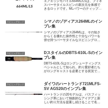
エアエッジモバイル664ML/LSは、フィネ
スバーサタイルスピンの新次元を体感で
きるロッドです。MLパワーのティップと
Lパワーのバットを組み合わせることで、
様々なリグへの対応が可能になっていま
す。その秘密は、強めのスティッフなテ
シマノのゾディアス264MLのイン
スピニングロッド
ィップセクシ...
プレ集
シマノのゾディアス264MLは、その短さ
からくる優れた操作性と十分なパワーを
併せ持つバーサタイルなスピニングロッ
ドとして知られています。全長6'4"
(1.93m)というショートレングスを持つこ
のロッドは、特に軽いリグや小型ハード
DスタイルのDBTS-610L-Sのイン
スピニングロッド
ベイトの操作...
プレ集
DBTS-610L-Sはロングシューティングス
ペシャルとして知られ、釣り愛好者たち
がロングキャストを必要とする状況でそ
の真価を発揮します。このモデルは特に
おかっぱりやボート釣りでその利便性が
顕著です。その最大の特徴はキャスタビ
ダイワのハートランド721MLFS-
スピニングロッド
リティと操作性...
SV AGS20のインプレ集
ハートランドの20モデルは、バスフィッ
シング界において独創的なアイデアと新
しい釣り方法を提案し続けることで名高
いブランドです。その中でも、ハートラ