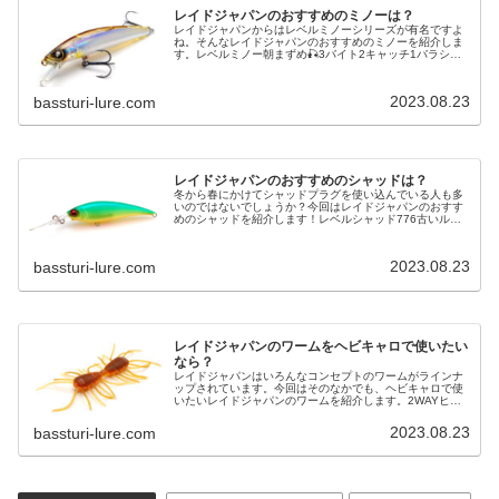
レイドジャパンのおすすめのミノーは？
レイドジャパンからはレベルミノーシリーズが有名ですよ
ね。そんなレイドジャパンのおすすめのミノーを紹介しま
す。レベルミノー朝まずめ🎣3バイト2キャッチ1バラシ😊
レベルミノー😍#大隅湖 #バス釣り #レイドジャパン #
レベルミノー pic.tw…
2023.08.23
bassturi-lure.com
レイドジャパンのおすすめのシャッドは？
冬から春にかけてシャッドプラグを使い込んでいる人も多
いのではないでしょうか？今回はレイドジャパンのおすす
めのシャッドを紹介します！レベルシャッド776古いルア
ーしか使わないの？って聞かれるので😅そんな事無いです
よ（笑）新品を購入しないだけで…
2023.08.23
bassturi-lure.com
レイドジャパンのワームをヘビキャロで使いたい
なら？
レイドジャパンはいろんなコンセプトのワームがラインナ
ップされています。今回はそのなかでも、ヘビキャロで使
いたいレイドジャパンのワームを紹介します。2WAYヒィ
エ👍⚡️⤴︎久しぶりのエリアで2way のサイトでmake👍めっち
ゃ気持ちいい😆✨…
2023.08.23
bassturi-lure.com