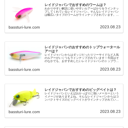
レイドジャパンでおすすめのワームは？
わかりやすい解説に使いやすいルアーばかりをラインナッ
プしてくれているレイドジャパン。そんなレイドジャパン
は幅広いタイプのワームがラインナップされています。い
ったい、どんなワームを買えばいいのか？そんな人のため
に、この記事では、・定番のワーム…
2023.08.23
bassturi-lure.com
レイドジャパンのおすすめのトップウォータール
アーは？
レイドジャパンからはダッジだったりツーサイドなど人気
のルアーがいくつもラインナップされています！今回はそ
のなかでも、おすすめしたいレイドジャパンのトップウォ
ータールアーをいくつか紹介します。スイッチベイトアン
サースイッチベイトアンサーでも一…
2023.08.23
bassturi-lure.com
レイドジャパンでおすすめのビッグベイトは？
レイドジャパンといえばおかっぱりに強いメーカーという
イメージがありますよね。そんなレイドジャパンからはコ
ンパクトサイズのビッグベイトがラインナップされていま
す。今回はレイドジャパンのおすすめのビッグベイトを紹
介します。giG.I✨めちゃチビ…
2023.08.23
bassturi-lure.com