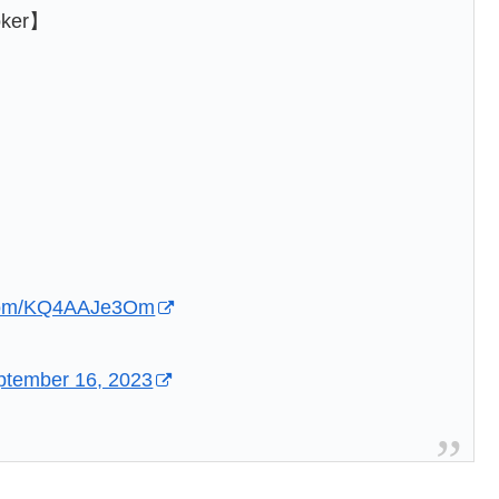
ker】
r.com/KQ4AAJe3Om
ptember 16, 2023