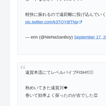
軽快に振れるので遠距離に投げ込んでいく
pic.twitter.com/k3TQY8lTNp
— erin (@NieNaSanBoy)
September 17, 
遠賀本流にてレベルバイブFISH‼️🙆‍♀️
秋めいてきた遠賀川🍁
巻いて効率よく探ったのが吉でした👏