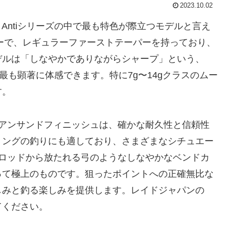
2023.10.02
OR Antiシリーズの中で最も特色が際立つモデルと言え
パワーで、レギュラーファーストテーパーを持っており、
モデルは「しなやかでありながらシャープ」という、
特性を最も顕著に体感できます。特に7g〜14gクラスのムー
す。
研磨アンサンドフィニッシュは、確かな耐久性と信頼性
ミングの釣りにも適しており、さまざまなシチュエー
のロッドから放たれる弓のようなしなやかなベンドカ
って極上のものです。狙ったポイントへの正確無比な
しみと釣る楽しみを提供します。レイドジャパンの
てください。