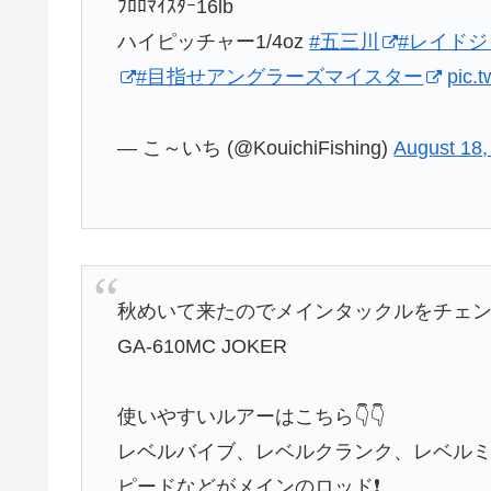
ﾌﾛﾛﾏｲｽﾀｰ16lb
ハイピッチャー1/4oz
#五三川
#レイド
#目指せアングラーズマイスター
pic.
— こ～いち (@KouichiFishing)
August 18,
秋めいて来たのでメインタックルをチェン
GA-610MC JOKER
使いやすいルアーはこちら👇👇
レベルバイブ、レベルクランク、レベルミノ
ピードなどがメインのロッド❗️