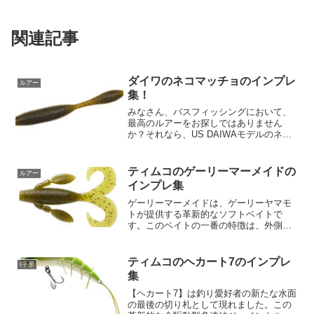
関連記事
ダイワのネコマッチョのインプレ
ルアー
集！
みなさん、バスフィッシングにおいて、
最高のルアーをお探しではありません
か？それなら、US DAIWAモデルのネコ
マッチョをぜひ試してみてください！こ
のネコファットを更にバルキーにしたデ
ザインは、バスの視覚・側線に強烈なア
ティムコのゲーリーマーメイドの
ルアー
ピールを与え、特にア...
インプレ集
ゲーリーマーメイドは、ゲーリーヤマモ
トが提供する革新的なソフトベイトで
す。このベイトの一番の特徴は、外側に
カールしたダブルテールとクリーチャー
アームで、これにより魅力的な自発的な
アクションが生み出されます。一見、バ
ティムコのヘカート7のインプレ
I字形
ルキーな見た目をしています...
集
【ヘカート7】は釣り愛好者の新たな水面
の最後の切り札として現れました。この