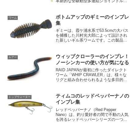
革新的な全駆動型多連結ジョイントルア
ーは、従来のハードルアーの限界を打破
し、一段とリアリスティックな釣り体験
を提供します。従来のハードルアーはそ
ボトムアップのギミーのインプレ
ワーム
の固さから、生物らしい...
集
ギミーは、霞ケ浦水系で53.5cmの大バス
を捕獲した川村光大郎によって設計され
た新しいギル系ワームです。この製品
は、独特なサイドリブ、スリット入りの
ボディとテール、効果的なフックポイン
トガード、特殊なマテリアルを備えてお
ウィップクローラーのインプレ！
ルアー
り、釣りの効率を高め...
ノーシンカーの使い方が気になる
RAID JAPANが最初に作ったダイレクト
ワーム「WHIP CRAWLER」は、様々な
リグと組み合わせられるような多目的設
計になっています。ストレートワームの
生命線である「素材の張り」を損なうこ
となく、「強すぎず柔らかすぎず」「大
ティムコのレッドペッパーナノの
トップウォーター
きすぎず...
インプレ集
レッドペッパーナノ（Red Pepper
Nano）は、釣り愛好者の間で不動の人気
を誇るレッドペッパーシリーズの一つで
す。マイクロサイズの45mmと、わずか
2gの軽量体を持つこのルアーは、その名
前が示す通り、小魚の瞬発的な逃走アク