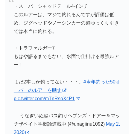
・スーパーシャッドテール4インチ
このルアーは、マジで釣れるんですが評価は低
め。ジグヘッドやノーシンカーの超ゆっくり引き
では本当に釣れる。
・トラファルガー7
もはや語るまでもない、水面で仕掛ける最強ルア
ー！
まだ2本しか釣ってない・・・。
#今年釣った50オ
ーバーのルアーを晒す
pic.twitter.com/mTnRsoXcP1
— うなぎいぬ@バス釣りヘブンズ・ドアー＆マッ
チザベイト学概論連載中 (@unagiinu1092)
May 2,
2020