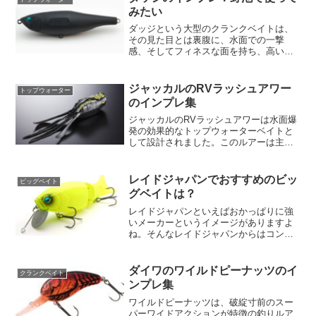
ッカーフロッグの特徴とそ...
みたい
ダッジという大型のクランクベイトは、
その見た目とは裏腹に、水面での一撃
感、そしてフィネスな面を持ち、高い釣
果が期待できるルアーである。ミディア
ムスピードでリトリーブしても、まるで
クラシッククランクベイトのように水面
ジャッカルのRVラッシュアワー
トップウォーター
をライズ＆フォールし、魚を...
のインプレ集
ジャッカルのRVラッシュアワーは水面爆
発の効果的なトップウォーターベイトと
して設計されました。このルアーは主に
厳しいカバーや水生植物が豊富な水域で
の使用を目指してデザインされており、
その特性から“難攻不落のカバーを射程
レイドジャパンでおすすめのビッ
ビッグベイト
に”というフレーズがぴ...
グベイトは？
レイドジャパンといえばおかっぱりに強
いメーカーというイメージがありますよ
ね。そんなレイドジャパンからはコンパ
クトサイズのビッグベイトがラインナッ
プされています。今回はレイドジャパン
のおすすめのビッグベイトを紹介しま
ダイワのワイルドピーナッツのイ
クランクベイト
す。giG.I✨めちゃチビ...
ンプレ集
ワイルドピーナッツは、破綻寸前のスー
パーワイドアクションが特徴の釣りルア