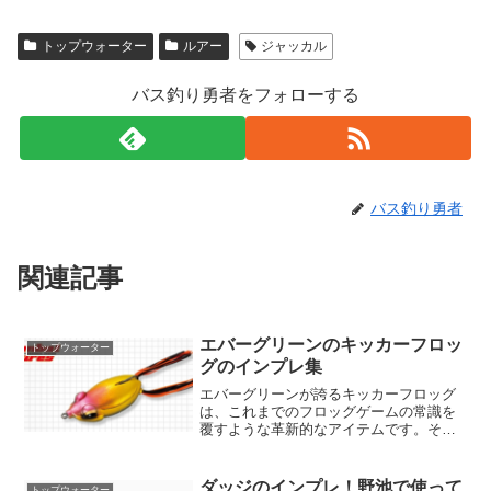
トップウォーター
ルアー
ジャッカル
バス釣り勇者をフォローする
バス釣り勇者
関連記事
エバーグリーンのキッカーフロッ
トップウォーター
グのインプレ集
エバーグリーンが誇るキッカーフロッグ
は、これまでのフロッグゲームの常識を
覆すような革新的なアイテムです。その
コンパクトなデザインと高いクオリティ
が、バスフィッシング愛好家たちの心を
つかんで離しません。この記事では、キ
ダッジのインプレ！野池で使って
トップウォーター