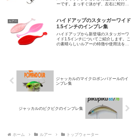
ーです。まっすぐ泳がず、左右に蛇行し
ながら泳ぐアクションが独特で、ボトム
ノックすることで逃げ惑うザリガニを演
出できます。このピーナッツは、やや長
ハイドアップのスタッガーワイド
ルアー
めのリップを搭載しており...
1.5インチのインプレ集
ハイドアップから新登場のスタッガーワ
イド1.5インチについてご紹介します。こ
の素晴らしいルアーの特徴や使用法を知
って、あなたの釣りをもっと楽しくしま
しょう！【スタッガーワイド1.5インチの
基本情報】まずは、基本情報からご紹介
します。メーカー...
ジャッカルのマイクロポンパドールのイ
ンプレ集
ジャッカルのピクピクのインプレ集
ホーム
ルアー
トップウォーター