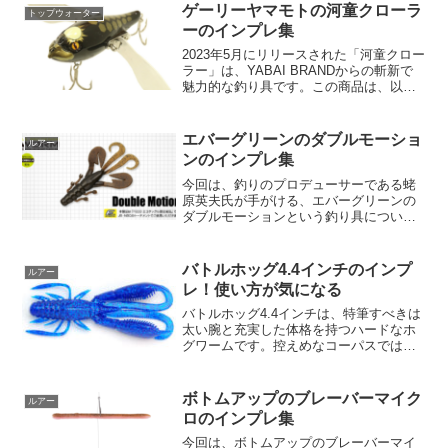
ゲーリーヤマモトの河童クローラ
トップウォーター
ーのインプレ集
2023年5月にリリースされた「河童クロー
ラー」は、YABAI BRANDからの斬新で
魅力的な釣り具です。この商品は、以前
の「河童フロッグ」から進化を遂げ、よ
り成熟したデザインと機能性を備えてい
ます。全長約90mm、重量約23gのこのク
エバーグリーンのダブルモーショ
ルアー
ロー...
ンのインプレ集
今回は、釣りのプロデューサーである蛯
原英夫氏が手がける、エバーグリーンの
ダブルモーションという釣り具について
ご紹介したいと思います。これは霞で生
まれた究極の落ちパク系で、浅く濁った
霞でのフリップ＆ピッチに最適なクロー
バトルホッグ4.4インチのインプ
ルアー
です。では、その特徴につ...
レ！使い方が気になる
バトルホッグ4.4インチは、特筆すべきは
太い腕と充実した体格を持つハードなホ
グワームです。控えめなコーパスでは作
り出せない無理のないアクションと激し
い水流、そしてフォルムそのものが生み
出す重厚な体勢は、モンスターを旺盛に
ボトムアップのブレーバーマイク
ルアー
食いつかせる。これら...
ロのインプレ集
今回は、ボトムアップのブレーバーマイ