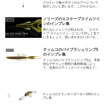
クロという極小ボディのルアーについて
紹介したいと思います。この小さなルア
ーはアピール力が弱点ですが、その欠点
を見事に補う機能が盛りだくさんです。
では、早速特徴を見ていきましょう！フ
ノリーズのエスケープスイムツイ
ルアー
ォール中もシャッドテール...
ンのインプレ集
新たなレジェンドが刻まれる、「エスケ
ープ スイムツイン」について詳しく見て
いきましょう。強い水かきのバタバタフ
ォールが特徴で、これによりサスペンド
バスの攻略が可能になっています。メイ
ンのツインアームには独自のサイドウォ
ティムコのバイブラシュリンプ5
ルアー
ール形状アームマウント...
のインプレ集
ティムコのバイブラシュリンプ5は、革新
的なデザインと独特の素材構成によっ
て、従来のスティックベイトが抱えてい
た課題を解消した新世代のルアーです。
その最大の特徴は、フォール時にも微細
なアクションを生み出す能力にありま
す。通常のスティックベイト...
ティムコのクランキーダーター100のイン
プレ集