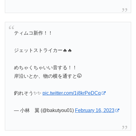
ティムコ新作！！
ジェットストライカー🔥🔥
めちゃくちゃいい音する！！
岸沿いとか、物の横を通すと🤭
釣れそう✨✨
pic.twitter.com/1j8krPeDCq
— 小林 翼 (@bakutyou01)
February 16, 2023