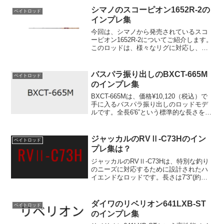
なスウィングでも入力を抑えることがで
シマノのスコーピオン1652R-2の
ベイトロッド
きます。そのおかげ...
インプレ集
今回は、シマノから発売されているスコ
ーピオン1652R-2についてご紹介します。
このロッドは、様々なリグに対応し、ト
ップウォータープラグからヘビーシンキ
ングミノー、さらにはワーミングまで幅
広くこなすことができる、まさにバーサ
バスパラ振り出しのBXCT-665M
ベイトロッド
タイルな一本です...
のインプレ集
BXCT-665Mは、価格¥10,120（税込）で
手に入るバスパラ振り出しのロッドモデ
ルです。全長6'6”という標準的な長さを持
ち、ルアーウェイトは1/4-3/4oz、使用ラ
インは10-16lbに最適です。特にアクショ
ンはRFとなっており、...
ジャッカルのRVⅡ-C73Hのイン
ベイトロッド
プレ集は？
ジャッカルのRVⅡ-C73Hは、特別な釣り
のニーズに対応するために設計されたハ
イエンドなロッドです。長さは7'3"(約
2.21m)で、仕舞寸法は173.5cmとコンパ
クトに収納できます。このロッドの重量
はわずか120.8gで、非常に軽量です...
ダイワのリベリオン641LXB-ST
ベイトロッド
のインプレ集