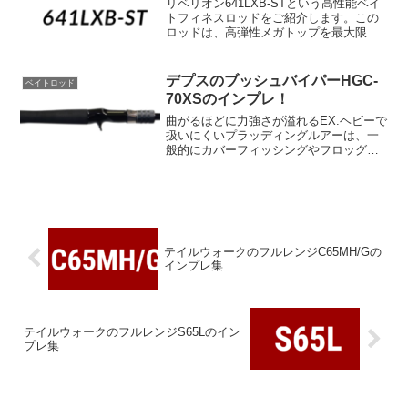
リベリオン641LXB-STという高性能ベイ
トフィネスロッドをご紹介します。この
ロッドは、高弾性メガトップを最大限に
活用することで、ベイトフィネス釣りに
おいて優れた性能を発揮します。リベリ
オン641LXB-STの最大の特徴は、ボトム
デプスのブッシュバイパーHGC-
ベイトロッド
の障害物...
70XSのインプレ！
曲がるほどに力強さが溢れるEX.ヘビーで
扱いにくいプラッディングルアーは、一
般的にカバーフィッシングやフロッグの
釣りに採用されていますが、スイムベイ
トやスピナーベイトで1mまでの深さを狙
う際にも実施可能です。表面的なカバー
の釣りから、高いレ...
テイルウォークのフルレンジC65MH/Gの
インプレ集
テイルウォークのフルレンジS65Lのイン
プレ集