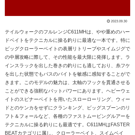
2023.09.30
テイルウォークのフルレンジC611MHは、やや重めのハー
ドベイトをテクニカルに操る釣りに最適な一本です。特に
ビッグクローラーベイトの表層リトリーブやスイムジグで
の中層攻略に際して、その性能を最大限に発揮します。ラ
インスラックを出した巻きの釣りにも適しており、糸フケ
を出した状態でもバスのバイトを敏感に感知することがで
きます。このモデルの魅力は、太軸のフックを貫通させる
ことができる強靭なバットパワーにあります。ヘビーウェ
イトのスピナーベイトを用いたスローローリング、ウィー
ドとのケンカをせずにクランキング、ビッグスプーンのリ
フト＆フォールなど、各種のファストムービングルアーを
テクニカルに操る釣りにも最適です。C611MHはFASTER
BEATカテゴリに属し、クローラーベイト、スイムベイ