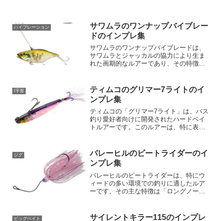
は、釣りのプロからも高い評価を受けて
いるんです。さっそく、ビビビバグの特
徴をご紹介しましょう。【ビビビバグの
サイズと用途】ビビビバグは、2...
サワムラのワンナップバイブレー
バイブレーション
ドのインプレ集
サワムラのワンナップバイブレードは、
サワムラとジャッカルの協力により生ま
れた画期的なルアーであり、その特徴は
多岐にわたります。このルアーはOne'up
SPINで使用されているSブレードの特性
と、TN60からのウォブリングラトルサウ
ティムコのグリマー7ライトのイ
I字形
ンドの組...
ンプレ集
ティムコの「グリマー7ライト」は、バス
釣り愛好者向けに開発されたハードベイ
トルアーです。このルアーは、特に表層
近くをターゲットとしたミッドストロー
リング専用プラグとして設計されていま
す。以下の特性と利点によって、釣り師
バレーヒルのビートライダーのイ
ジグ
がより有効かつ効果的な...
ンプレ集
バレーヒルのビートライダーは、特にウ
ィードの多い環境での釣りに適したルア
ーです。その主な特徴は「ロングノーズ
アイ」を採用していることです。この設
計により、ウィードの内部を簡単に通り
抜けることができ、ウィードに引っかか
サイレントキラー115のインプレ
ビッグベイト