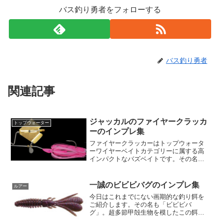
バス釣り勇者をフォローする
バス釣り勇者
関連記事
ジャッカルのファイヤークラッカ
トップウォーター
ーのインプレ集
ファイヤークラッカーはトップウォータ
ーワイヤーベイトカテゴリーに属する高
インパクトなバズベイトです。その名が
示す通り、「爆竹」のような強力なクラ
ック音と衝撃波を発生させることが最大
の特徴です。これは時計回りに回転する
一誠のビビビバグのインプレ集
ルアー
ペラとアーム部分の反時計...
今日はこれまでにない画期的な釣り餌を
ご紹介します。その名も「ビビビバ
グ」。超多節甲殻生物を模したこの餌