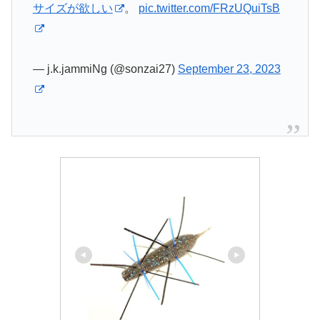
サイズが欲しい
。
pic.twitter.com/FRzUQuiTsB
— j.k.jammiNg (@sonzai27)
September 23, 2023