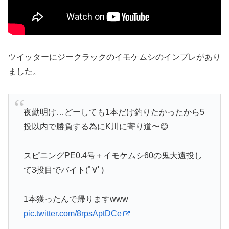
ツイッターにジークラックのイモケムシのインプレがあり
ました。
夜勤明け…どーしても1本だけ釣りたかったから5
投以内で勝負する為にK川に寄り道〜😊
スピニングPE0.4号＋イモケムシ60の鬼大遠投し
て3投目でバイト(ﾟ∀ﾟ)
1本獲ったんで帰りますwww
pic.twitter.com/8rpsAptDCe