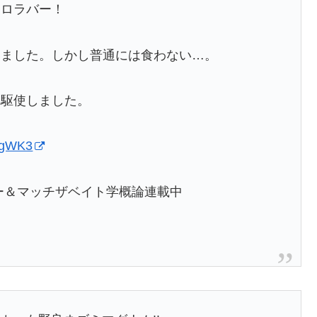
コロラバー！
いました。しかし普通には食わない…。
を駆使しました。
v4gWK3
ー＆マッチザベイト学概論連載中