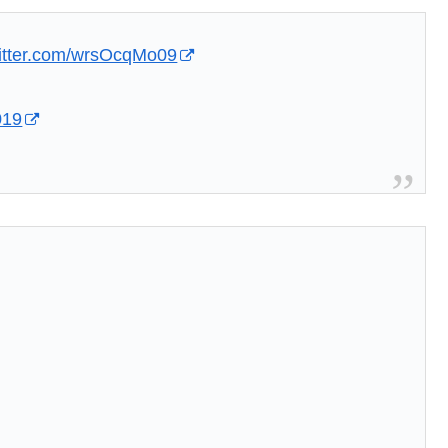
witter.com/wrsOcqMo09
019