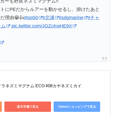
のキッカーも野良ネズミマグナム!!
トにPEだからルアーを動かせるし、掛けたあと
理由😁👍
#top50
#北浦
#sdgmarine
#チャ
ナム
pic.twitter.com/JGZcKwHE9X
CTノラネズミマグナム ECO #08カヤネズミカイ
楽天市場で見る
Yahoo!ショッピングで見る