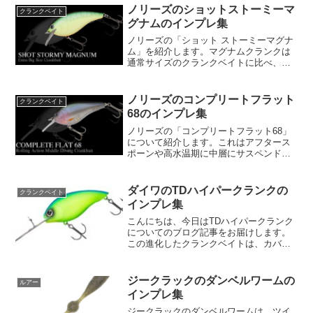
は、3m前後のレンジを攻略するためのア
ノリーズのショットストーミーマ
クランクベイト
イテムで、ボ...
グナムのインプレ集
ノリーズの「ショット ストーミーマグナ
ム」を紹介します。マグナムクランクは
通常サイズのクランクベイトに比べ、存
在感が圧倒的に強い。しかし、その存在
感が強すぎるが故に、釣り人はその大き
さや強さに魚がスルーしてしまう弱点に
ノリーズのコンプリートフラット
クランクベイト
直面します。ノリーズは...
68のインプレ集
ノリーズの「コンプリートフラット68」
について紹介します。これはアフタース
ポーンや高水温期に中層にサスペンドす
るバスに対して、またはハイプレッシャ
ーでバンクを離れサスペンドするバスに
対して特に効果的なルアーです。「コン
ダイワのTDハイパークランクの
クランクベイト
プリートフラット68」...
インプレ集
こんにちは、今日はTDハイパークランク
についてのブログ記事をお届けします。
この進化したクランクベイトは、カバー
クランクとして復活し、釣り愛好家たち
に大変喜ばれています。TDハイパークラ
ンクの最大の特徴は、チタンリップを搭
ジークラックのダンベルワームの
ルアー
載していることです。...
インプレ集
ジークラックのダンベルワームは、ツイ