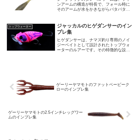
ンアームの構造が特長で、フォール時に
そのアームが水をかきながらバタバタと
動き、強い波動アクションを発生しま
す。このダイナミックな動きは、多種多
様な魚を効果的に引き寄せることができ
ジャッカルのヒゲダンサーのイン
トップウォーター
ます。また、リフト＆フォー...
プレ集
ヒゲダンサーは、ナマズ釣り専用のノイ
ジーベイトとして設計されたトップウォ
ーターのルアーです。その特徴的な設計
と機能性が多くのアングラーに支持され
ています。まず、目を引くのはそのサイ
ズとデザインです。長さ66mm、重さ
16.0gというボディは...
ゲーリーヤマモトのファットベービーク
ローのインプレ集
ゲーリーヤマモトの2.5インチレッグワー
ムのインプレ集