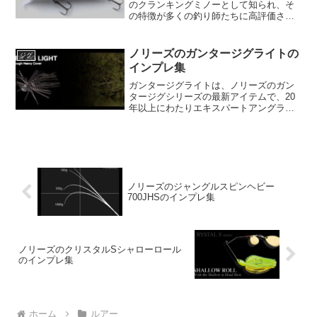
のクランキングミノーとして知られ、そ
の特徴が多くの釣り師たちに高評価され
ています。このルアーの主要な特徴はそ
の細身のシルエットで、バスのメインベ
イトとなるワカサギやモロコ、オイカ
ノリーズのガンタージグライトの
ジグ
ワ、シラウオといった小...
インプレ集
ガンタージグライトは、ノリーズのガン
タージグシリーズの最新アイテムで、20
年以上にわたりエキスパートアングラー
に支持されています。このライト系アイ
テムは、スイミングフォールを意識した
デザインで、樹脂タングステン素材、ア
イポジション、ヘッドシ...
ノリーズのジャングルスピンヘビー
700JHSのインプレ集
ノリーズのクリスタルSシャローロール
のインプレ集
ホーム
ルアー