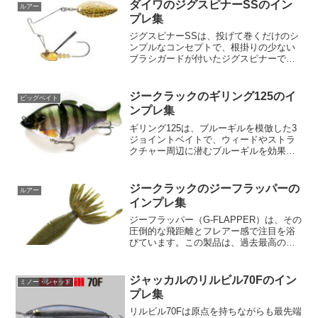
う。艶めかしくうねるリーチテールと細
ダイワのジグスピナーSSのイン
ルアー
かい波動のパーツで生き...
プレ集
ジグスピナーSSは、投げて巻くだけのシ
ンプルなコンセプトで、根掛りの少ない
ブラシガードが付いたジグスピナーで
す。特徴として、4本のブラシガードを搭
載しており、ライトカバーの回避性能と
フッキング性能を両立しています。幅広
ジークラックのギリング125のイ
ビッグベイト
いブレードがしっかりと...
ンプレ集
ギリング125は、ブルーギルを模倣した3
ジョイントベイトで、ウィードやストラ
クチャー周辺に潜むブルーギルを効果的
に誘います。スローリトリーブではゆら
ゆらとした動きで、ブルーギルの注意を
引きます。一方、ファーストリトリーブ
ジークラックのジーフラッパーの
ルアー
ではハイピッチアクシ...
インプレ集
ジーフラッパー（G-FLAPPER）は、その
圧倒的な飛距離とフレアー感で注目を浴
びています。この製品は、過去最高のソ
ルトとアミノ酸含有量により、超高比重
ボディを実現。13gの重量があり、ノーシ
ンカーで遠くのポイントも簡単に攻める
ジャッカルのリルビル70Fのイン
ミノー・シャッド
ことができま...
プレ集
リルビル70Fは原点を持ちながらも最先端