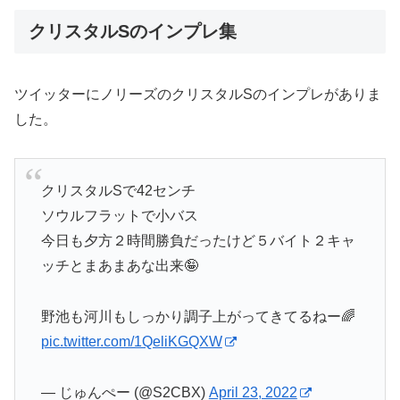
クリスタルSのインプレ集
ツイッターにノリーズのクリスタルSのインプレがありま
した。
クリスタルSで42センチ
ソウルフラットで小バス
今日も夕方２時間勝負だったけど５バイト２キャ
ッチとまあまあな出来🤪
野池も河川もしっかり調子上がってきてるねー🌈
pic.twitter.com/1QeliKGQXW
— じゅんぺー (@S2CBX)
April 23, 2022