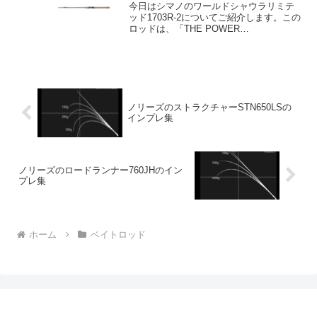
今日はシマノのワールドシャウラリミテ
ッド1703R-2についてご紹介します。この
ロッドは、「THE POWER
VERSATILE」をコンセプトに、ジグやワ
ームをはじめとするボトムフィッシング
や小型のビッグベイトなど、1oz.を超え
るルアー...
ノリーズのストラクチャーSTN650LSの
インプレ集
ノリーズのロードランナー760JHのイン
プレ集
ホーム
ベイトロッド