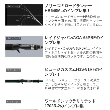
66,550円）となっています。このロッド
の最も印象的な特...
ノリーズのロードランナー
ベイトロッド
HB640MLのインプレ集！
ノリーズのロードランナーHB640MLは、
アングラー間でその高い汎用性とジャー
クベイト適性で特に注目されているロッ
ドです。このロッドの鋭いジャーキング
性能は、適度なティップの強さから生ま
れるもので、そのスムーズなテーパーは
レイドジャパンのGA-65PBFのイ
ベイトロッド
軽いジャークベイト...
ンプレ集
レイドジャパンのGA-65PBFは、ベイト
フィネスとベイトタックルの間の狭間を
埋める画期的なロッドです。このロッド
は、6フィート5インチの長さで、メディ
アムライトパワーとファストテーパーを
持ち、6-14lbのラインに適応します。
ヒュージカスタムH3S-81RFのイ
ベイトロッド
RAID J...
ンプレ！
3Xヘビーレギュラーファーストの威力
は、しなやかなティップと相まって、
10oz付近の大型ルアーの引き抜きに最適
です。さらに粘りのある構造で、小魚の
誘いから大型ルアーの意図的なキャスト
まで、様々なフィッシングスタイルに対
ワールドシャウラリミテッド
ベイトロッド
応します。また、ヘビー...
1703R-2のインプレ集