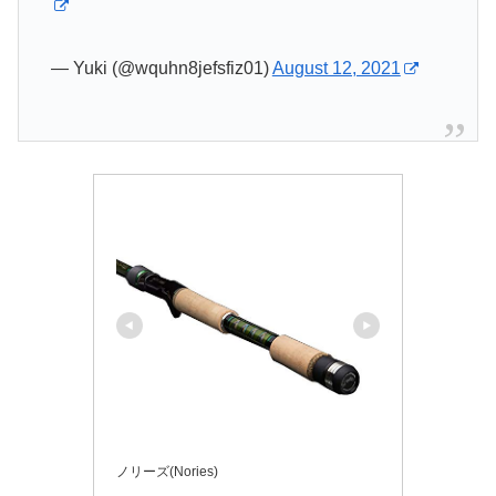
— Yuki (@wquhn8jefsfiz01)
August 12, 2021
ノリーズ(Nories)