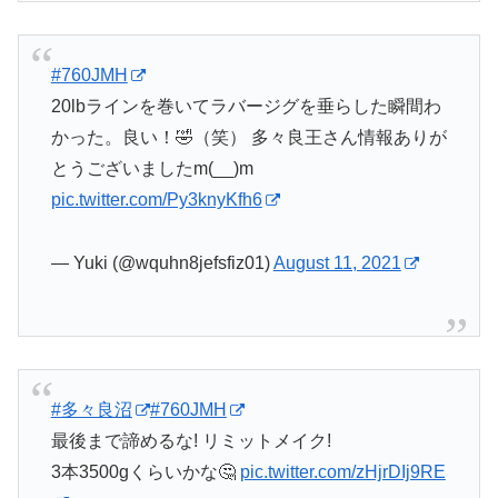
#760JMH
20lbラインを巻いてラバージグを垂らした瞬間わ
かった。良い！🤣（笑） 多々良王さん情報ありが
とうございましたm(__)m
pic.twitter.com/Py3knyKfh6
— Yuki (@wquhn8jefsfiz01)
August 11, 2021
#多々良沼
#760JMH
最後まで諦めるな! リミットメイク!
3本3500gくらいかな🤔
pic.twitter.com/zHjrDIj9RE