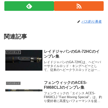
バス釣り勇者
関連記事
レイドジャパンのGA-72HCのイ
ベイトロッド
ンプレ集
レイドジャパンのGA-72HCは、ヘビーバ
ーサタイルロッド・キングヘビーとし
て、従来のヘビークラスロッドとは一線
を画する特徴を持っています。伝統的な
ヘビーロッドが硬くて曲がりにくいのに
対して、このロッドは強さを保ちながら
フェンウィックのACES-
ベイトロッド
もフレキシブルに曲が...
FM68CLJのインプレ集
フェンウィックの「エイシス ACES-
FM68CLJ "Fast Moving Special"」は、釣
り愛好者に高度なパフォーマンスを提供
するロッドです。価格は60,500円（税込