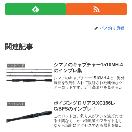
バス釣り勇者
関連記事
シマノのキャプチャー1510MH-4
ベイトロッド
のインプレ集
シマノのキャプチャー1510MH-4は、海外
遠征を視野に入れて設計された剛強なツ
アーロッドです。近年高まりを見せる遠
征釣行のニーズに応えるため、キャプチ
ャーは飛行機での輸送や現地でのハード
な使用に耐えるオーバースペックな設計
ポイズングロリアスXC166L-
ベイトロッド
が施されています...
G/BFSのインプレ！
このロッドは、釣り人がアシを波打たせ
る手間なく、かつ低軌道のフライトをし
ながら場所にアクセスできる器具を提供
することを目的に開発されました。その