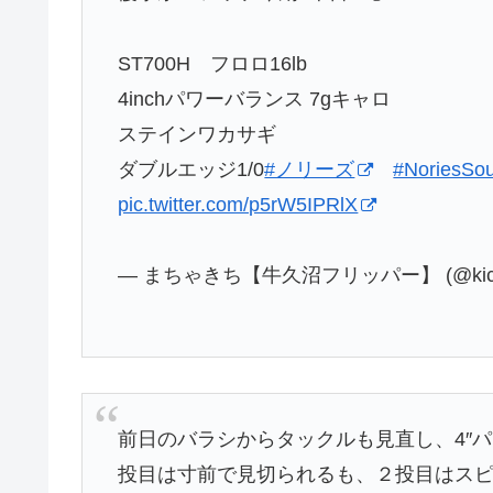
ST700H フロロ16lb
4inchパワーバランス 7gキャロ
ステインワカサギ
ダブルエッジ1/0
#ノリーズ
#NoriesSou
pic.twitter.com/p5rW5IPRlX
— まちゃきち【牛久沼フリッパー】 (@kich
前日のバラシからタックルも見直し、4″パワ
投目は寸前で見切られるも、２投目はス