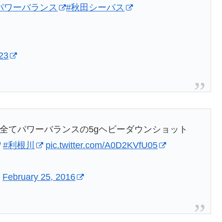
パワーバランス
#秋田シーバス
023
^) 全てパワーバランスの5gヘビーダウンショット
#利根川
pic.twitter.com/A0D2KVfU05
)
February 25, 2016