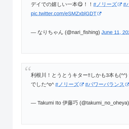
デイでの嬉しい一本😋！！
#ノリーズ
#
pic.twitter.com/eSMZxblGDT
— なりちゃん (@nari_fishing)
June 11, 2
利根川！とうとうキター‼️しかも3本も(^
でした^o^
#ノリーズ
#パワーバランス
— Takumi Ito 伊藤巧 (@takumi_no_oheya