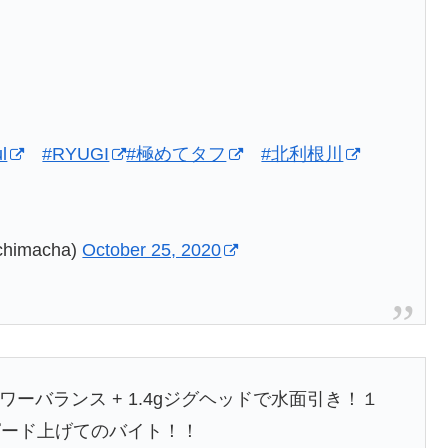
l
#RYUGI
#極めてタフ
#北利根川
imacha)
October 25, 2020
ーバランス + 1.4gジグヘッドで水面引き！１
ピード上げてのバイト！！