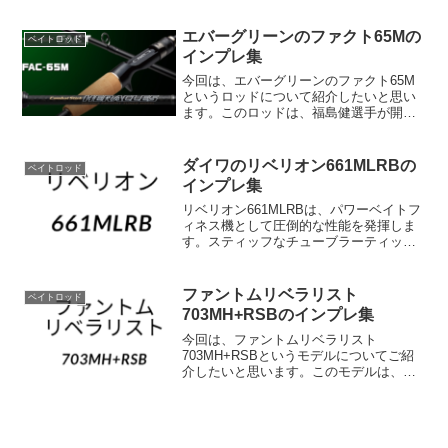
ストパフォーマンスからも非常に注目さ
れています。このロッドの最大の特徴
エバーグリーンのファクト65Mの
ベイトロッド
は、「H...
インプレ集
今回は、エバーグリーンのファクト65M
というロッドについて紹介したいと思い
ます。このロッドは、福島健選手が開発
に携わった、巻きの釣りに特化したテク
ニカルなロッドです。投げる、巻く、感
じる、操る、獲る…巻きの釣りで必要と
ダイワのリベリオン661MLRBの
ベイトロッド
されるすべての動作を超...
インプレ集
リベリオン661MLRBは、パワーベイトフ
ィネス機として圧倒的な性能を発揮しま
す。スティッフなチューブラーティップ
と強靭なバット部分を組み合わせること
で、高低差があり、カバーやボトムのス
タックが厄介な状況でも、優れた感度を
ファントムリベラリスト
ベイトロッド
発揮し、ライトリグ...
703MH+RSBのインプレ集
今回は、ファントムリベラリスト
703MH+RSBというモデルについてご紹
介したいと思います。このモデルは、フ
レッシュウォーターやソルトウォーター
での様々な釣りに対応できる、非常に優
れた性能を持っています。まず、このモ
デルの最大の特徴は、フレ...