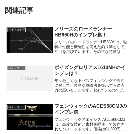
関連記事
ノリーズのロードランナー
ベイトロッド
HB660Hのインプレ集！
ノリーズのロードランナーHB660Hは、独
特の性能と機能性を備えた釣り竿として
注目を浴びています。その主な特徴は、
一日中インビジブルストラクチャーを正
確に狙い続ける能力にあります。オーバ
ーヘッドキャストの際に狙ったトレース
ポイズングロリアス1610MHのイ
ベイトロッド
コースとストライク...
ンプレは？
年々厳しくなるバスフィッシングの制約
に対して、多彩な攻略法を提示する適応
力の高いモデルです。1ozクラスのヘビー
ルアーを難なくキャストでき、カバー際
のアグレッシブなテクニックからオープ
ンウォーターでの落ち着いたテクニック
フェンウィックのACES68CMJの
ベイトロッド
まで、幅広く対応しま...
インプレ集
フェンウィックのエイシス ACES68CMJ
は、高度な技術と素材を駆使して製作さ
れたバスロッドです。価格は61,500円
（税込67,650円）となっており、そのコ