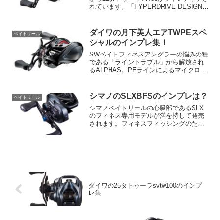
れています。「HYPERDRIVE DESIGN」
を採用し、初期性能を長く続けることを
目指しました。軽量でタフなアルミ製フ
レームとギア側サイドプレートが...
ダイワの月下美人エアTWPEスペ
ベイトリール
シャルのインプレ集！
SWベイトフィネスアングラーの悩みの種
である「ライントラブル」から解放され
るALPHAS。PEラインによるマイクロル
アーの低弾道ピッチングから遠投性能を
両立するためには、Φ28mmG1ジュラル
ミン製PE専用AIRスプールとライン放出
シマノのSLXBFSのインプレは？
ベイトリール
性を最大...
シマノベイトリールの心臓部であるSLX
のフィネス専用モデルが満を持して発売
されます。フィネスフィッシングのため
に開発された全く新しいブレーキシステ
ム「FTB」（フィネスチューンドブレー
キシステム）を搭載。スプールからブレ
ーキ装置を取り除くこ...
ダイワの25タトゥーラsvtw100のインプ
レ集