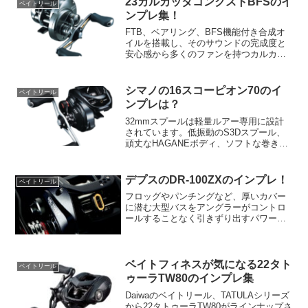
23カルカッタコンクストBFSのイ
ベイトリール
ンプレ集！
FTB、ベアリング、BFS機能付き合成オ
イルを搭載し、そのサウンドの完成度と
安心感から多くのファンを持つカルカッ
タコンクエストの魅力的なエディション
です。マイクロモジュールギアを搭載
し、静かでスムーズなリトリーブを実
シマノの16スコーピオン70のイ
ベイトリール
現。さらに、小型ルアーや...
ンプレは？
32mmスプールは軽量ルアー専用に設計
されています。低振動のS3Dスプール、
頑丈なHAGANEボディ、ソフトな巻き心
地を実現するX-SHIPを搭載しています。
また、SVS-Infinityにより、ラインプレッ
シャーとブレーキを中央の外部ダイ...
デプスのDR-100ZXのインプレ！
ベイトリール
フロッグやパンチングなど、厚いカバー
に潜む大型バスをアングラーがコントロ
ールすることなく引きずり出すパワーフ
ィッシングや、14～25ポンドのフロロカ
ーボンでもドラッグを発生させずクラッ
チワークのみでバスとやり取りする釣法
では不要なドラッグを...
ベイトフィネスが気になる22タト
ベイトリール
ゥーラTW80のインプレ集
Daiwaのベイトリール、TATULAシリーズ
から22タトゥーラTW80がラインナップさ