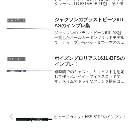
クレーベルLG 631MHFB-FRは、その優れ
た取り回し性で話題を集めています。LG
ブランクを採用することで、1/4oz.クラ
スのスモールフロッグの乗せやすさが向
ジャクソンのブラストビーツ61L-
ベイトロッド
上し...
ASのインプレ集
ジャクソンのブラストビーツ61L-ASは、
一貫したオールカーボンソリッドモデル
で、ティップからバットまで一本のカー
ボンソリッドで作られています。24tソリ
ッドカーボンの採用により、独特の粘り
性が魚のバイトをはじかない特性を持
ポイズングロリアス161L-BFSの
ベイトロッド
ち、バラシも軽減...
インプレ！
短時間でのキャスト、リキャストを想定
して作られたベイトフィネスロッドで
す。スリムでドライなブランク構造は、
手首の動きだけでルアーを震わせること
ができ、BFS専用に開発されたフルカー
ボンモノコックグリップは、ロッドの動
きを素早くフィッシャーマ...
ヒュージカスタムH3S-81RFのインプレ！