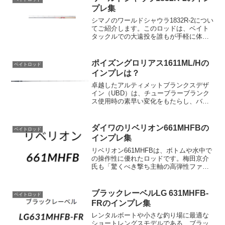
プレ集
シマノのワールドシャウラ1832R-2につい
てご紹介します。このロッドは、ベイト
タックルでの大遠投を誰もが手軽に体感
できることを目指したバーサタイルロン
グモデルです。様々なルアーのアクショ
ンに対応できるクセのないレギュラーテ
ポイズングロリアス1611ML/Hの
ベイトロッド
ーパーが採用され...
インプレは？
卓越したアルティメットブランクスデザ
イン（UBD）は、チューブラーブランク
ス使用時の素早い変化をもたらし、バッ
クスライド系ワームやリーダーレスダウ
ンショットリグ、アシ際でのフリーリグ
など、サジェスト時の素早いウェイト獲
ダイワのリベリオン661MHFBの
ベイトロッド
得と、接地前後の瞬発力...
インプレ集
リベリオン661MHFBは、ボトムや水中で
の操作性に優れたロッドです。梅田京介
氏も「驚くべき撃ち主軸の高弾性ファス
トテーパーMHアクション」と称賛してお
り、このロッドはアングラーの意図を瞬
時に捉え、水中へ正確かつ迅速に伝達す
ブラックレーベルLG 631MHFB-
ベイトロッド
ることができます...
FRのインプレ集
レンタルボートや小さな釣り場に最適な
ショートレングスモデルである、ブラッ