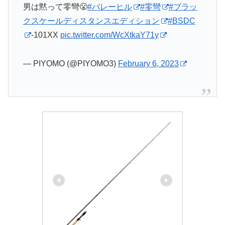
男は黙って零彎😤
#バレーヒル
#零彎
#ブラッ
クスケールディスタンスエディション
#BSDC
-101XX
pic.twitter.com/WcXtkaY71y
— PIYOMO (@PIYOMO3)
February 6, 2023