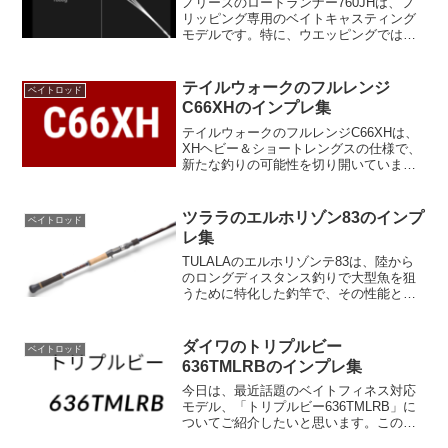
ノリーズのロードランナー760JHは、フ
リッピング専用のベイトキャスティング
モデルです。特に、ウエッピングでは最
強の性能を発揮します。腕力ではなく、
ロッドのトルクを使ってバスを引き抜く
ため、硬さよりもブランク自体の強さを
テイルウォークのフルレンジ
ベイトロッド
最優先に設計されてい...
C66XHのインプレ集
テイルウォークのフルレンジC66XHは、
XHヘビー＆ショートレングスの仕様で、
新たな釣りの可能性を切り開いていま
す。エキストラヘビークラスのロッドと
して独自の短いレングス設定を採用して
おり、これにより異次元の攻めを実現。
ツララのエルホリゾン83のインプ
ベイトロッド
ただ硬いだけでなく、...
レ集
TULALAのエルホリゾンテ83は、陸から
のロングディスタンス釣りで大型魚を狙
うために特化した釣竿で、その性能と多
用途性が際立つ製品として評価されてい
ます。この竿は主に淡水の巨大な魚、特
にヨーロッパオオナマズとの一騎打ちを
ダイワのトリプルビー
ベイトロッド
前提に設計されてお...
636TMLRBのインプレ集
今日は、最近話題のベイトフィネス対応
モデル、「トリプルビー636TMLRB」に
ついてご紹介したいと思います。このモ
デルは、操作性とアキュラシー性能に優