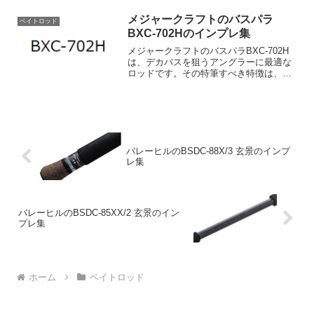
れ、軽量ルアー・軽量リグを自在に操る
ことができるので、釣り愛好家にとって
メジャークラフトのバスパラ
ベイトロッド
非常に魅力的な一品...
BXC-702Hのインプレ集
メジャークラフトのバスパラBXC-702H
は、デカバスを狙うアングラーに最適な
ロッドです。その特筆すべき特徴は、ヘ
ビーカバー攻略に対応する強力なバット
パワー。このバットパワーは、大型のバ
スとの激しいファイトでもその真価を発
揮します。また、2...
バレーヒルのBSDC-88X/3 玄景のインプ
レ集
バレーヒルのBSDC-85XX/2 玄景のイン
プレ集
ホーム
ベイトロッド