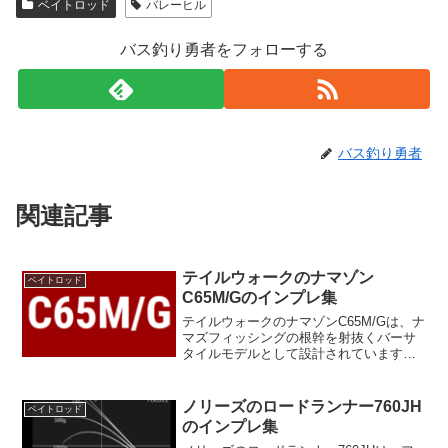
ベイトロッド
バレーヒル
バス釣り勇者をフォローする
バス釣り勇者
関連記事
テイルウォークのナマゾン
ベイトロッド
C65M/Gのインプレ集
テイルウォークのナマゾンC65M/Gは、ナ
マズフィッシングの根幹を射抜くバーサ
タイルモデルとして設計されています。6
フィート5インチの長さで、誰でも簡単に
操作できるこのロッドは、沼、水路、河
川など、様々なフィールドタイプに対応
ノリーズのロードランナー760JH
ベイトロッド
します。キャス...
のインプレ集