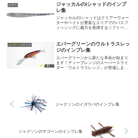
らおもしろそうですよね。アベンタクロ
ジャッカルのiシャッドのインプ
ルアー
ーラーバゼルはサイトの使...
レ集
ジャッカルのiシャッドはクリアーウォー
ターやベイトが豊富なエリアでのバスフ
ィッシングに威力を発揮するソフトベイ
トです。このルアーは特に、通常のルア
ーに対して反応が見られない超スプーキ
ーバスに効果を発揮します。一見シンプ
エバーグリーンのウルトラスレッ
ミノー・シャッド
ルなストレート型のデザ...
ジのインプレ集
エバーグリーンから新たな革命が始まり
ます！ディープレンジのスーパースライ
ダー「ウルトラスレッジ」が登場しまし
た。このウルトラスレッジは、これまで
のC.B.S.搭載モデルに加え、クラス最高
レベルの飛距離を誇る重心移動システム
搭載モデルもライン...
ジャクソンのイガラバのインプレ集
ジャクソンのヤゴーンのインプレ集