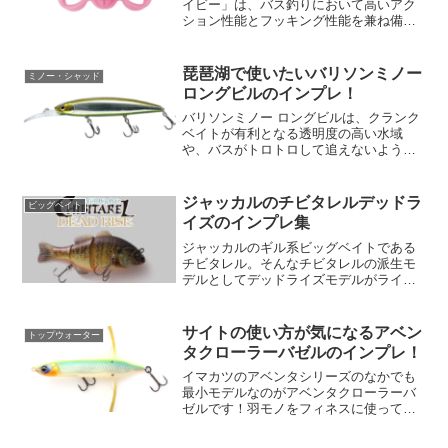
イビー」は、バス釣りにおいて高いアク
ション性能とフッキング性能を兼ね備え
たフロッグタイプのワームです。2024年8
月に発売され、この小型でリアルなカエ
ルを模したルアーは、バスがターゲット
琵琶湖で使いたいバリソンミノー
ミノー・シャッド
とする小型の餌を模...
ロングビルのインプレ！
バリソンミノー ロングビルは、クランク
ベイトが有利となる透明度の高い水域
や、バスがトロトロして追えないような
シーン、ショートビルのジャークベイト
が採用できる中層から深層のバスを攻略
するために構築されたモデルである。ポ
ジャッカルのチビタレルデッドラ
ビッグベイト
ンピングやフリックだけで...
イズのインプレ集
ジャッカルのギル系ビッグベイトである
チビタレル。そんなチビタレルの派生モ
デルとしてデッドライズモデルがライン
ナップされています。チビタレルデッド
ライズの特徴チビタレルデッドライズは
釣り愛好者に新たな体験を提供する高機
サイトの使い方が気になるアベン
トップウォーター
能ルアーです。このルアー...
タクローラーバゼルのインプレ！
イマカツのアベンタシリーズのなかでも
最小モデルなのがアベンタクローラーバ
ゼルです！羽モノをフィネスに使ってい
る人はサイズの違いでアベンタクローラ
ーバゼルをローテーションの１つにした