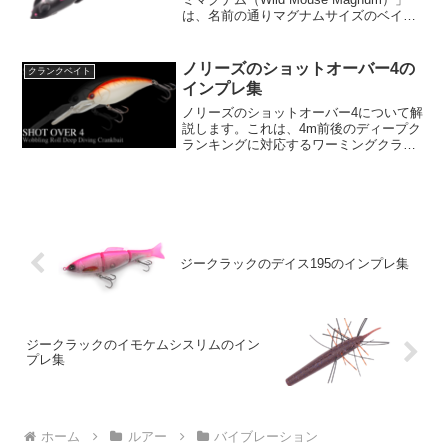
は、名前の通りマグナムサイズのベイト
として開発されました。このルアーは、
逃げるネズミの様子を真似たリアリティ
あるアクションを持ち、それを追う黒い
ノリーズのショットオーバー4の
クランクベイト
影の魚を引...
インプレ集
ノリーズのショットオーバー4について解
説します。これは、4m前後のディープク
ランキングに対応するワーミングクラン
ク・ショット・トリプルフルサイズが、
タングステンウエイトを搭載しリニュー
アルされたものです。その特徴と性能に
ついて詳しく見てみま...
ジークラックのデイス195のインプレ集
ジークラックのイモケムシスリムのイン
プレ集
ホーム
ルアー
バイブレーション