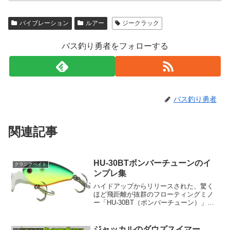
バイブレーション
ルアー
ジークラック
バス釣り勇者をフォローする
バス釣り勇者
関連記事
HU-30BTボンバーチューンのイ
クランクベイト
ンプレ集
ハイドアップからリリースされた、驚く
ほど飛距離が抜群のフローティングミノ
ー「HU-30BT（ボンバーチューン）」に
ついてご紹介します。ボンバーチューン
は、水面直下から約30cmがターゲットレ
ンジとなっており、様々なシチュエーシ
ジャッカルのダウズスイマー