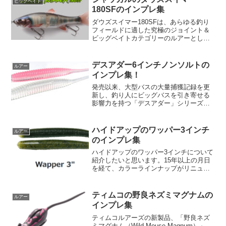
ビッグベイト
ョンで活躍しま...
180SFのインプレ集
ダウズスイマー180SFは、あらゆる釣り
フィールドに適した究極のジョイント＆
ビッグベイトカテゴリーのルアーとして
知られています。これは、大きすぎず小
さすぎない180mmのサイズ感で、オリジ
ナルの220mmサイズが強すぎると感じる
デスアダー6インチノンソルトの
ルアー
場合に最適な...
インプレ集！
発売以来、大型バスの大量捕獲記録を更
新し、釣り人にビッグバスを引き寄せる
影響力を持つ「デスアダー」シリーズ
は、ソフトベイトのハードルを高くする
ことに成功しました。流体力学に基づい
たボディデザイン、そして生命感溢れる
ハイドアップのワッパー3インチ
ルアー
波動を生み出すタイトなテー...
のインプレ集
ハイドアップのワッパー3インチについて
紹介したいと思います。15年以上の月日
を経て、カラーラインナップがリニュー
アルされたこのルアーは、釣りの楽しみ
をさらに高めてくれること間違いなしで
す！【商品概要】メーカー希望本体価格:
ティムコの野良ネズミマグナムの
ルアー
935円入数: ...
インプレ集
ティムコルアーズの新製品、「野良ネズ
ミマグナム（Wild Mouse Magnum）」