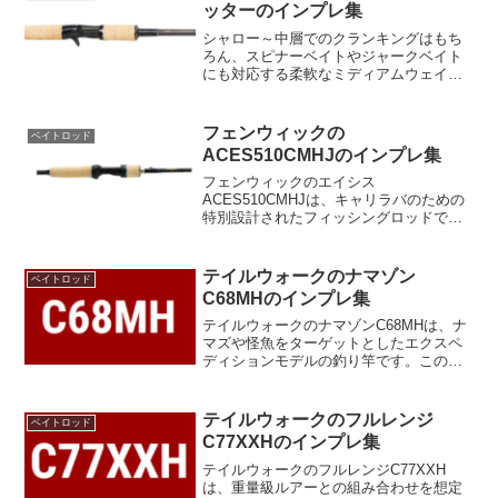
感じる圧倒的なキャパシテ...
ッターのインプレ集
シャロー～中層でのクランキングはもち
ろん、スピナーベイトやジャークベイト
にも対応する柔軟なミディアムウェイ
ト。曲げやすいティップは海底の根掛か
りを回避しながらも近くの魚にアピール
し、腹部はビッグキャッチの急激な衝撃
フェンウィックの
ベイトロッド
を吸収し、底部はボルテージ...
ACES510CMHJのインプレ集
フェンウィックのエイシス
ACES510CMHJは、キャリラバのための
特別設計されたフィッシングロッドで
す。このモデルは往年の人気モデ
ル“58CMHJ”を基盤に、極限までのハイテ
ーパー化とHI-STRENGTH ARAMID VEIL
テイルウォークのナマゾン
ベイトロッド
のマテ...
C68MHのインプレ集
テイルウォークのナマゾンC68MHは、ナ
マズや怪魚をターゲットとしたエクスペ
ディションモデルの釣り竿です。このロ
ッドは、カーボンチューブラーとバット
ジョイントの技術を採用しており、その
ために耐久性と軽量性を兼ね備えていま
テイルウォークのフルレンジ
ベイトロッド
す。長さは6フィート...
C77XXHのインプレ集
テイルウォークのフルレンジC77XXH
は、重量級ルアーとの組み合わせを想定