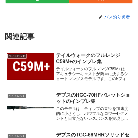
バス釣り勇者
関連記事
テイルウォークのフルレンジ
ベイトロッド
C59M+のインプレ集
テイルウォークのフルレンジC59M+は、
アキュラシーキャストが簡単に決まるシ
ョートレングスモデルです。この5フィー
ト代後半のショートレングスロッドは、
シングルハンドキャストでピンスポット
を厳密に狙うことができ、着水点のずれ
デプスのHGC-70HFバレットショ
ベイトロッド
も最小限に抑えます...
ットのインプレ集
このモデルは、ティップの直径を加速度
的に小さくし、パワフルなロワーセグメ
ントと目立たないレスポンスを実現し
た、ローンスターステートからのリギン
グに最適なモデルです。7フィートのレン
グスは、ボトムコンディションや水草を
デプスのTGC-66MHRソリッドセ
ベイトロッド