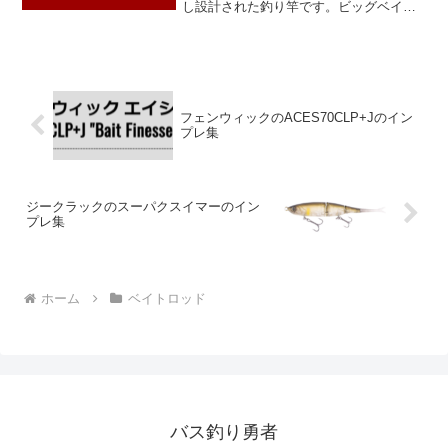
し設計された釣り竿です。ビッグベイト
を中心に、最大5.5オンスまでのルアーに
適応し、ワン＆ハーフ設計によってキャ
スタビリティと強力なバットパワーを確
保しています。スム...
フェンウィックのACES70CLP+Jのイン
プレ集
ジークラックのスーパクスイマーのイン
プレ集
ホーム
ベイトロッド
バス釣り勇者