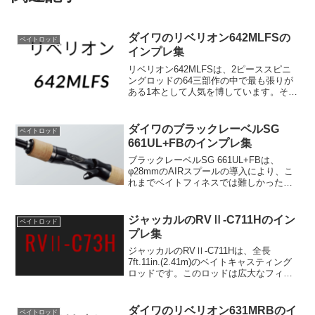
ダイワのリベリオン642MLFSの
ベイトロッド
インプレ集
リベリオン642MLFSは、2ピーススピニ
ングロッドの64三部作の中で最も張りが
ある1本として人気を博しています。その
高感度かつ繊細なティップのファストテ
ーパーは、釣りの様々なシチュエーショ
ンに対応できるだけでなく、優れたパフ
ダイワのブラックレーベルSG
ベイトロッド
ォーマンスを発...
661UL+FBのインプレ集
ブラックレーベルSG 661UL+FBは、
φ28mmのAIRスプールの導入により、こ
れまでベイトフィネスでは難しかったス
ピニングの領域をカバーできる革新的な
ロッドです。軽量ルアーの投げやすさだ
けでなく、スピニングと同等の操作性と
ジャッカルのRVⅡ-C711Hのイン
ベイトロッド
感度、そして...
プレ集
ジャッカルのRVⅡ-C711Hは、全長
7ft.11in.(2.41m)のベイトキャスティング
ロッドです。このロッドは広大なフィッ
シングエリアでのロングキャストに適し
ており、大型で狡猾な魚に対してディス
タンスを保ちながら効果的にアプローチ
ダイワのリベリオン631MRBのイ
ベイトロッド