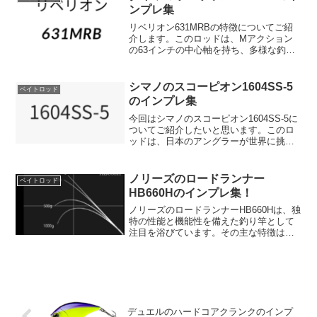
する...
ンプレ集
リベリオン631MRBの特徴についてご紹
介します。このロッドは、Mアクション
の63インチの中心軸を持ち、多様な釣り
に対応できるオールマイティなモデルで
す。リベリオン631MRBは、ベイトフィ
ネスからヘビーダウンショット、ライト
シマノのスコーピオン1604SS-5
ベイトロッド
テキサスの撃ち...
のインプレ集
今回はシマノのスコーピオン1604SS-5に
ついてご紹介したいと思います。このロ
ッドは、日本のアングラーが世界に挑戦
できるように開発された、軽量でありな
がら高いパワーを誇る5ピースロッドで
す。その特徴を詳しく見ていきましょ
ノリーズのロードランナー
ベイトロッド
う。【ハイパワース...
HB660Hのインプレ集！
ノリーズのロードランナーHB660Hは、独
特の性能と機能性を備えた釣り竿として
注目を浴びています。その主な特徴は、
一日中インビジブルストラクチャーを正
確に狙い続ける能力にあります。オーバ
ーヘッドキャストの際に狙ったトレース
コースとストライク...
デュエルのハードコアクランクのインプ