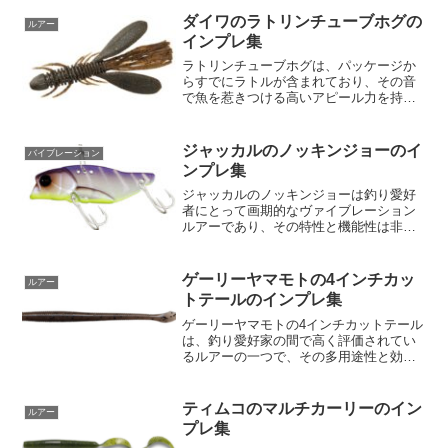
重さはわずか2.3gとコンパクトながら、
驚異的なパワーを誇示します。「小さい
ダイワのラトリンチューブホグの
ルアー
けど滅茶苦茶パワ...
インプレ集
ラトリンチューブホグは、パッケージか
らすでにラトルが含まれており、その音
で魚を惹きつける高いアピール力を持っ
ています。シェイクやズル引きをする
と、カラカラという音が鳴り、通常のワ
ームよりも魅力的に感じられます。ま
ジャッカルのノッキンジョーのイ
バイブレーション
た、大きなハンマーハンドが水...
ンプレ集
ジャッカルのノッキンジョーは釣り愛好
者にとって画期的なヴァイブレーション
ルアーであり、その特性と機能性は非常
に高い評価を受けています。最初に目を
引くのはその名前にもなっている特徴的
な「突き出た顎（Jaw）」です。このノ
ゲーリーヤマモトの4インチカッ
ルアー
ッキンジョーは底を突き...
トテールのインプレ集
ゲーリーヤマモトの4インチカットテール
は、釣り愛好家の間で高く評価されてい
るルアーの一つで、その多用途性と効果
的な捕獲率がその評判を確固たるものに
しています。これは、さまざまなリグテ
クニックに適応できる、その特異性と多
ティムコのマルチカーリーのイン
ルアー
様性からです。まず、そ...
プレ集