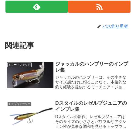
バス釣り勇者
関連記事
ジャッカルのハンプリーのインプ
ミノー・シャッド
レ集
ジャッカルのハンプリーは、その小さな
サイズ感だけに頼ることなく、本格的な
釣り経験を提供するミニチュア・ジョイ
ントミノーです。サイズは65mmで、重
さは2.2gと、軽量ながら高い機能性を持
っています。カテゴリーとしてはミノウ/
Dスタイルのレゼルブジュニアの
トップウォーター
シャッドに分類さ...
インプレ集
Dスタイルの新作、レゼルブジュニアは、
そのサイズの小ささとパワフルなアクシ
ョン性が見事な調和を見せるトップウォ
ータープラグです。その長さは48mm、