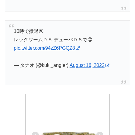
10時で撤退😵
レッグワームＤＳ,デューバＤＳで😊
pic.twitter.com/94zZ6PGQZ8
— タナオ (@kuki_angler)
August 16, 2022