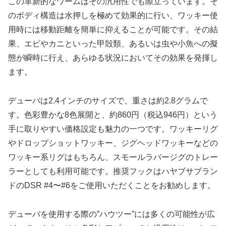
この革新的なワームはその汎用性でも際立っています。そ
のボディ構造は水押しを極めて効果的に行い、ワッキー使
用時には移動距離を簡単に抑えることが可能です。その結
果、エビやカニといった甲殻類、あるいは虫や小魚への擬
態が瞬時に行え、あらゆる状況においてその効果を発揮し
ます。
デューバは2.4インチのサイズで、重さは約2.8グラムで
す。色彩豊かな8色展開と、約860円（税込946円）という
手に取りやすい価格設定も魅力の一つです。ワッキーリグ
やドロップショットワッキー、ジグヘッドワッキーなどの
ワッキー系リグはもちろん、スモールラバージグのトレー
ラーとしても利用可能です。推奨フックはハヤブサブラン
ドのDSR #4〜#6をご使用いただくことをお勧めします。
デューバを使用する際の”ハウツー”には多くの可能性が広