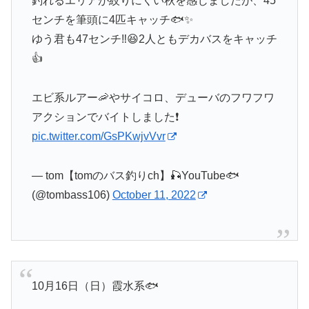
釣れるエリアが絞りにくい秋を感じましたが、45
センチを筆頭に4匹キャッチ🐟✨
ゆう君も47センチ‼️😆2人ともデカバスをキャッチ
👍
エビ系ルアー🦐やサイコロ、デューバのフワフワ
アクションでバイトしました❗️
pic.twitter.com/GsPKwjvVvr
— tom【tomのバス釣りch】🎣YouTube🐟
(@tombass106)
October 11, 2022
10月16日（日）霞水系🐟