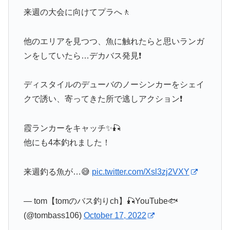
来週の大会に向けてプラへ🚶
他のエリアを見つつ、魚に触れたらと思いランガ
ンをしていたら…デカバス発見❗️
ディスタイルのデューバのノーシンカーをシェイ
クで誘い、寄ってきた所で逃しアクション❗️
霞ランカーをキャッチ✨🎣
他にも4本釣れました！
来週釣る魚が…😅
pic.twitter.com/Xsl3zj2VXY
— tom【tomのバス釣りch】🎣YouTube🐟
(@tombass106)
October 17, 2022