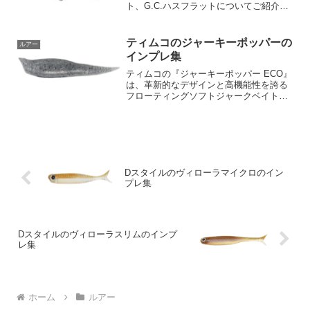
ト、G.C.ハスフラットについてご紹介し
たいと思います。このルアーは、琵琶湖
やその他の河川に生息しているハス（ケ
タバス）をモチーフにモデリングされて
ティムコのジャーキーポッパーの
ルアー
おり、非常にリアルな...
インプレ集
ティムコの『ジャーキーポッパー ECO』
は、革新的なデザインと高機能性を誇る
フローティングソフトジャークベイトで
す。これは、水面での釣りを極めて効果
的かつ劇的に行うことができるアイテム
です。このルアーの主な特徴は、そのエ
ラストマー製の素材で...
Dスタイルのヴィローラマイクロのイン
プレ集
Dスタイルのヴィローラスリムのインプ
レ集
ホーム
ルアー