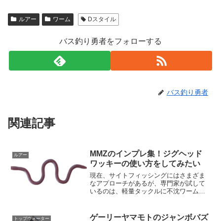
ルアー
ワーム
Dスタイル
バス釣り勇者をフォローする
バス釣り勇者
関連記事
MMZのインプレ集！ジグヘッド
ルアー
ワッキーの使い方をしてみたい
現在、サイトフィッシングにはさまざま
なアプローチがあるが、専門家が試して
いるのは、軽量タックルに不沈ワームを
装着した「ワーム系」のシステムであ
る。ラインの存在を警戒している高度な
バスをバイトさせるために、ワームのサ
ゲーリーヤマモトのジャンボバズ
トップウォーター