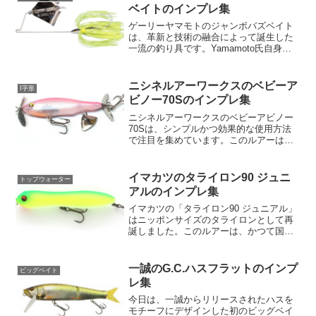
イズ、形状、硬さ、柔らかさ...
ベイトのインプレ集
ゲーリーヤマモトのジャンボバズベイト
は、革新と技術の融合によって誕生した
一流の釣り具です。Yamamoto氏自身が
多くの試行錯誤を重ね、オリジナルサイ
ズのバズベイトよりも緻密で効果的な誘
因要素を強化した製品を作り出しまし
ニシネルアーワークスのベビーア
I字形
た。この特別なバズベ...
ビノー70Sのインプレ集
ニシネルアーワークスのベビーアビノー
70Sは、シンプルかつ効果的な使用方法
で注目を集めています。このルアーは、
アビノー110Fの遺伝子を受け継いでお
り、スモールサイズかつシンキングモデ
ルとして市場に登場しました。投げて、
イマカツのタライロン90 ジュニ
トップウォーター
沈めて、巻くだけとい...
アルのインプレ集
イマカツの「タライロン90 ジュニアル」
はニッポンサイズのタライロンとして再
誕しました。このルアーは、かつて国内
外の怪魚ハンターたちから絶大な支持を
受けていたハイアピールサウンドペンシ
ル『タライロン』のダウンサイズバージ
一誠のG.C.ハスフラットのインプ
ビッグベイト
ョンです。全長90ミ...
レ集
今日は、一誠からリリースされたハスを
モチーフにデザインした初のビッグベイ