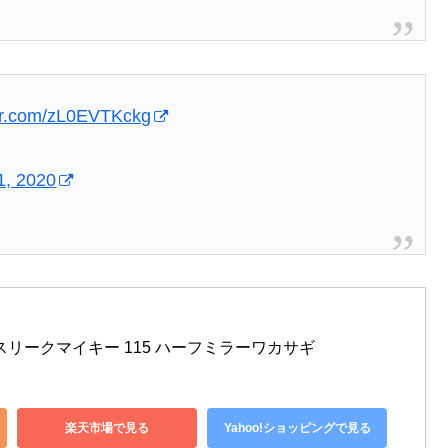
ter.com/zL0EVTKckg
1, 2020
) スリークマイキー 115 ハーフミラーワカサギ
楽天市場で見る
Yahoo!ショッピングで見る