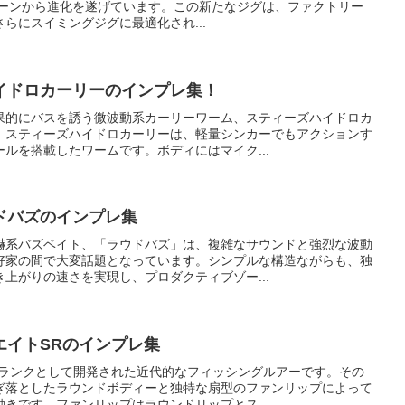
チューンから進化を遂げています。この新たなジグは、ファクトリー
らにスイミングジグに最適化され...
イドロカーリーのインプレ集！
果的にバスを誘う微波動系カーリーワーム、スティーズハイドロカ
。スティーズハイドロカーリーは、軽量シンカーでもアクションす
ルを搭載したワームです。ボディにはマイク...
ドバズのインプレ集
嚇系バズベイト、「ラウドバズ」は、複雑なサウンドと強烈な波動
好家の間で大変話題となっています。シンプルな構造ながらも、独
上がりの速さを実現し、プロダクティブゾー...
エイトSRのインプレ集
クランクとして開発された近代的なフィッシングルアーです。その
ぎ落としたラウンドボディーと独特な扇型のファンリップによって
きです。ファンリップはラウンドリップとス...