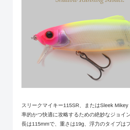
スリークマイキー115SR、またはSleek M
率的かつ快適に攻略するための絶妙なジョイ
長は115mmで、重さは19g、浮力のタイプは