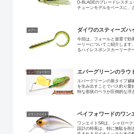
D-BLADEのブレードレス
チューンモデルをベースに、さ
ダイワのスティーズハ
ルアー
今回は、フォールと放置で効
ーリーについてご紹介します
るハイレスポンスカーリーテー
エバーグリーンのラウ
トップウォーター
エバーグリーンの新タイプ威
を生み出すことでバス釣り愛
特な形状のペラが圧倒的な浮き
ペイフォワードのワン
クランクベイト
ワンエイトSRは、シャロー
設計の特長は、特に無駄を削
生まれるダイナミックな水の動