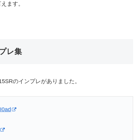
言えます。
ンプレ集
15SRのインプレがありました。
xI0ad