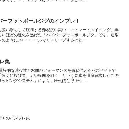
パーフットボールジグのインプレ！
を狙い撃ちして破壊する難易度の高い「ストレートスイミング」専
ないほどの進化を遂げた「ハイパーフットボールジグ」です。通常
のようにスローロールでリトリーブするのと...
レ集
た驚異的な遠投性と水面パフォーマンスを兼ね備えたバズベイトで
「遠くに投げて、広い範囲を狙う」という要素を徹底追求したこの
ッピングシステム」により、圧倒的な浮上性...
0SFのインプレ集