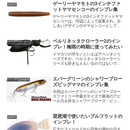
カーを採用し、バスを刺激するのに十分
ゲーリーヤマモトの3インチファ
ルアー
な厳しい音響を...
ットヤマセンコーのインプレ集
ゲーリーヤマモトの3インチファットヤマ
センコーは、河辺によって提案され、少
し太いデザインのヤマセンコーとして製
作されました。この特徴的な設計は、ノ
ーシンカーでも遠くにキャストする能力
を持つため、陸っぱり釣りにおける強力
ベルリネッタクローラー2のイン
トップウォーター
な助けとなります。この...
プレ！梅雨の時期に使ってみたい
イマカツの羽モノといえばアベンタシリ
ーズですが、ベルリネッタクローラーシ
リーズも好きな人もいるのではないでし
ょうか？そんなベルリネッタクローラー
がリニューアルされてベルリネッタクロ
ーラー2としてラインナップされていま
エバーグリーンのシャワーブロー
トップウォーター
す！中速リトリーブの使い...
ズビッグママのインプレ集
今回はエバーグリーンのシャワーブロー
ズファミリー中最大サイズで最強のアピ
ール力を誇るシャワーブローズ・ビッグ
ママについてご紹介します。規格外の存
在感でビッグフィッシュの闘争本能を煽
り、トップウォーターの死角を排除する
琵琶湖で使いたいブルフラットの
ルアー
圧巻の性能をお見逃しなく...
インプレ！
広大なフィールドから田舎の湖や小川ま