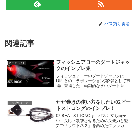
バス釣り勇者
関連記事
フィッシュアローのダートジャッ
ビッグベイト
クのインプレ集
フィッシュアローのダートジャックは
DRTとのコラボレーション第3弾として市
場に登場した、画期的な水中ダート系ビ
ッグベイトです。このユニークなルアー
は水面ドッグウォークと水中ダートの両
方の釣法を効果的に取り入れ、2つの異な
ただ巻きの使い方をしたい02ビー
トップウォーター
る楽しみを1つのツー...
トストロングのインプレ！
02 BEAT STRONGは、バスに立ち向か
い、反応・攻撃させるための反発力と魅
力で「ラウドネス」を高めたクラッカー
系バズベイトです。従来のアルミ素材よ
りも大きな喧騒を生み出すブラスクラッ