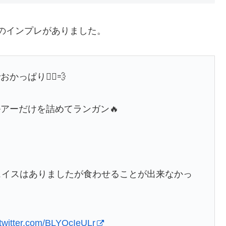
Sのインプレがありました。
ぱり🏃‍♂️💨
アーだけを詰めてランガン🔥
チェイスはありましたが食わせることが出来なかっ
.twitter.com/BLYOcIeULr