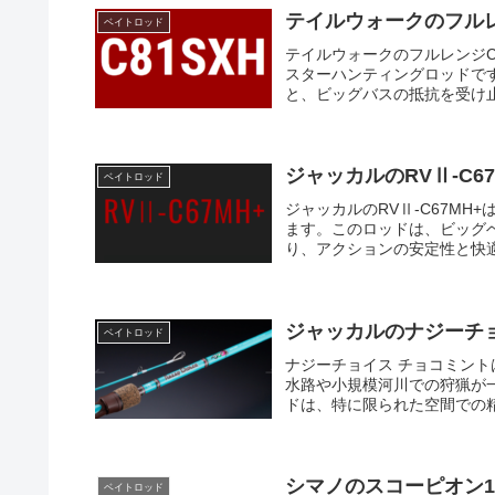
テイルウォークのフルレ
ベイトロッド
テイルウォークのフルレンジC8
スターハンティングロッドで
と、ビッグバスの抵抗を受け止
ジャッカルのRVⅡ-C6
ベイトロッド
ジャッカルのRVⅡ-C67M
ます。このロッドは、ビッグ
り、アクションの安定性と快適
ジャッカルのナジーチ
ベイトロッド
ナジーチョイス チョコミン
水路や小規模河川での狩猟が一
ドは、特に限られた空間での精
シマノのスコーピオン15
ベイトロッド