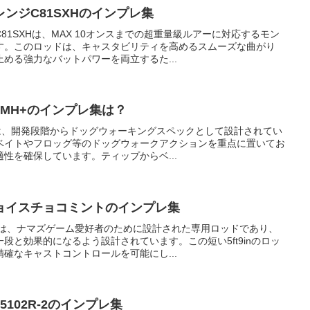
ンジC81SXHのインプレ集
1SXHは、MAX 10オンスまでの超重量級ルアーに対応するモン
す。このロッドは、キャスタビリティを高めるスムーズな曲がり
める強力なバットパワーを両立するた...
7MH+のインプレ集は？
H+は、開発段階からドッグウォーキングスペックとして設計されてい
ベイトやフロッグ等のドッグウォークアクションを重点に置いてお
性を確保しています。ティップからベ...
ョイスチョコミントのインプレ集
トは、ナマズゲーム愛好者のために設計された専用ロッドであり、
段と効果的になるよう設計されています。この短い5ft9inのロッ
確なキャストコントロールを可能にし...
102R-2のインプレ集