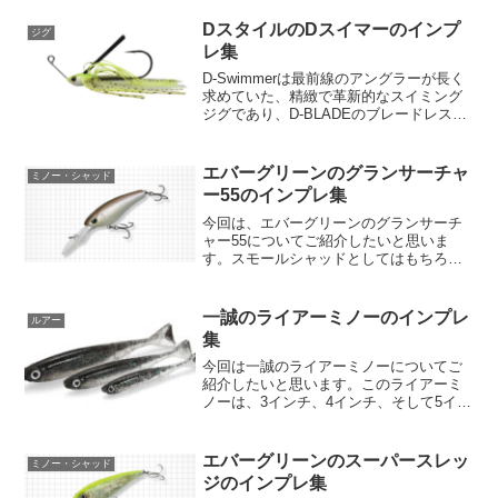
き込んでくれること間違いなし！さっそ
く特徴を見ていきましょう。【スタッガ
DスタイルのDスイマーのインプ
ジグ
ースティック4インチの基...
レ集
D-Swimmerは最前線のアングラーが長く
求めていた、精緻で革新的なスイミング
ジグであり、D-BLADEのブレードレスチ
ューンから進化を遂げています。この新
たなジグは、ファクトリーチューンモデ
ルをベースに、さらにスイミングジグに
エバーグリーンのグランサーチャ
ミノー・シャッド
最適化され...
ー55のインプレ集
今回は、エバーグリーンのグランサーチ
ャー55についてご紹介したいと思いま
す。スモールシャッドとしてはもちろ
ん、これまでスピニング＆ライトライン
でしか攻められなかったシチュエーショ
ンをベイトタックルで攻略するために開
一誠のライアーミノーのインプレ
ルアー
発されたこのルアーは、釣果...
集
今回は一誠のライアーミノーについてご
紹介したいと思います。このライアーミ
ノーは、3インチ、4インチ、そして5イン
チの3種類のサイズが揃っており、あらゆ
る釣りシチュエーションに対応できる素
晴らしい小魚ワームです。【ライアミノ
エバーグリーンのスーパースレッ
ミノー・シャッド
ー 3インチ】まず...
ジのインプレ集