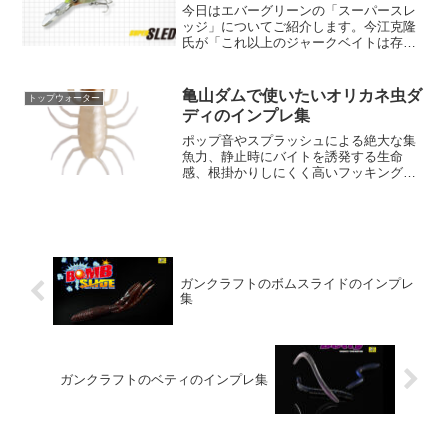
今日はエバーグリーンの「スーパースレ
ッジ」についてご紹介します。今江克隆
氏が「これ以上のジャークベイトは存在
しえなかった」と絶賛する、究極のダウ
ンサイジングトーナメントモデルです。
【スーパースレッジの特徴】スーパース
亀山ダムで使いたいオリカネ虫ダ
トップウォーター
レッジは、空力抵抗を極限...
ディのインプレ集
ポップ音やスプラッシュによる絶大な集
魚力、静止時にバイトを誘発する生命
感、根掛かりしにくく高いフッキング率
など、初代ルアーの優れた特徴はそのま
まに、「オリカネ虫ダディー」が誕生し
ました。さらにこのモデルの魅力は、ボ
リュームアップとオリジナル...
ガンクラフトのボムスライドのインプレ
集
ガンクラフトのベティのインプレ集