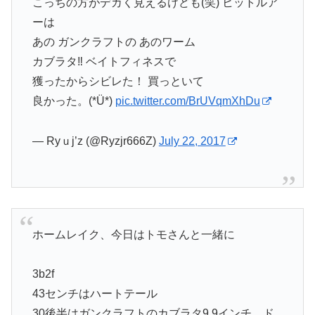
こっちの方がデカく見えるけども(笑) ヒットルア
ーは
あの ガンクラフトの あのワーム
カブラタ‼ ベイトフィネスで
獲ったからシビレた！ 買っといて
良かった。(*Ü*)
pic.twitter.com/BrUVqmXhDu
— Ryｕj’z (@Ryzjr666Z)
July 22, 2017
ホームレイク、今日はトモさんと一緒に
3b2f
43センチはハートテール
30後半はガンクラフトのカブラタ9.9インチ、ド