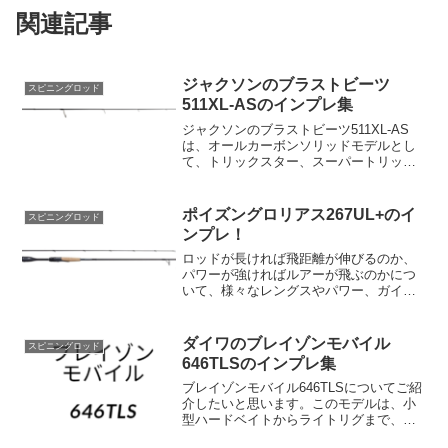
関連記事
ジャクソンのブラストビーツ
スピニングロッド
511XL-ASのインプレ集
ジャクソンのブラストビーツ511XL-AS
は、オールカーボンソリッドモデルとし
て、トリックスター、スーパートリック
スターの特性を継承しています。このロ
ッドの繊細で削り込まれたティップは、
ルアーに非常に自然なアクションを与
ポイズングロリアス267UL+のイ
スピニングロッド
え、生命感を引き出し...
ンプレ！
ロッドが長ければ飛距離が伸びるのか、
パワーが強ければルアーが飛ぶのかにつ
いて、様々なレングスやパワー、ガイド
セッティングを試してトライ＆エラーを
繰り返し、辿り着いたのがi字系ワーミン
グ専用の267UL+です。このロッドは、キ
ダイワのブレイゾンモバイル
スピニングロッド
ャスト時にワーム...
646TLSのインプレ集
ブレイゾンモバイル646TLSについてご紹
介したいと思います。このモデルは、小
型ハードベイトからライトリグまで、多
様な状況で活躍するライトバーサタイル