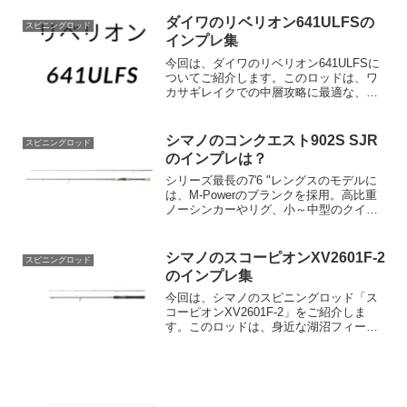
モデルです。以下の特徴から、その優れ
た性能がわかります。ハイプレッシャー
ダイワのリベリオン641ULFSの
スピニングロッド
化したフィールドで...
インプレ集
今回は、ダイワのリベリオン641ULFSに
ついてご紹介します。このロッドは、ワ
カサギレイクでの中層攻略に最適な、ミ
ドスト・ボトスト・ホバストスペシャル
機能を持っています。その特徴を一緒に
見ていきましょう！強風下でのラインス
シマノのコンクエスト902S SJR
スピニングロッド
ラックの巧みなコン...
のインプレは？
シリーズ最長の7'6 "レングスのモデルに
は、M-Powerのブランクを採用。高比重
ノーシンカーやリグ、小～中型のクイッ
クムービングベイトの使用を可能にし、
より高いアピール力を発揮する特別なエ
レメントです。よりシンプルなセッティ
シマノのスコーピオンXV2601F-2
スピニングロッド
ングでも、こ...
のインプレ集
今回は、シマノのスピニングロッド「ス
コーピオンXV2601F-2」をご紹介しま
す。このロッドは、身近な湖沼フィール
ドだけでなく、ボートシーバスなどの海
の本格ルアーゲームにも対応していま
す。6フィートの飛距離を出しやすいレン
グス設定で、広いフ...