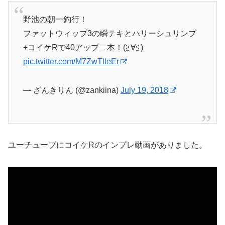
野池の朝一釣行！
ファットウィップ3の瞬テキとハリーシュリンプ
+コイケRで40アップ二本！(≧∀≦)
pic.twitter.com/M7ZwTlleEr
— ざんきりん (@zankiina)
July 19, 2018
ユーチューブにコイケRのインプレ動画がありました。