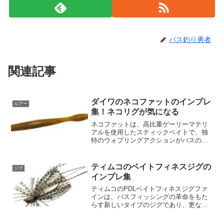
バス釣り勇者
関連記事
ダイワのネコファットのインプレ
ルアー
集！ネコリグが気になる
ネコファットは、高比重ゲーリーマテリ
アルを使用したスティックベイトで、独
特のウォブリングアクションがバスの注
目を集めます。ノーシンカーでのフリー
フォール時には、左右にグネグネとアク
ションし、フォールバイトを誘発する効
ティムコのベイトフィネスジグの
ジグ
果があります。ネコリグに...
インプレ集
ティムコのPDLベイトフィネスジグファ
インは、バスフィッシングの革命をもた
らす新しいタイプのジグであり、更なる
高みへの進化を目指して設計されまし
た。このジグは、多くの優れた特徴と革