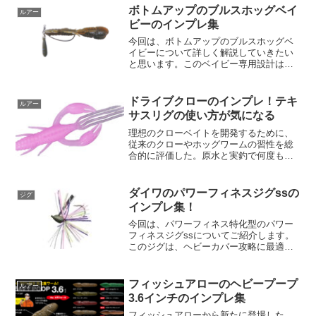
新的な設計を誇ります。まず、目を引く
ボトムアップのブルスホッグベイ
ルアー
のはフレキシブルなヘッド...
ビーのインプレ集
今回は、ボトムアップのブルスホッグベ
イビーについて詳しく解説していきたい
と思います。このベイビー専用設計は、
小さくなった分、水をつかむ形状や太さ
を見直したことで、より効果的なアクシ
ョンが可能になっています。それでは、
ドライブクローのインプレ！テキ
ルアー
特徴を順に見ていきましょ...
サスリグの使い方が気になる
理想のクローベイトを開発するために、
従来のクローやホッグワームの習性を総
合的に評価した。原水と実釣で何度も動
作テストを行った結果、ワームが「生命
感あふれるアクション」をしたときに最
もバイトが集中することがわかりまし
ダイワのパワーフィネスジグssの
ジグ
た。下降時に優雅さを発揮す...
インプレ集！
今回は、パワーフィネス特化型のパワー
フィネスジグssについてご紹介します。
このジグは、ヘビーカバー攻略に最適
で、見た目も機能性も優れています。ま
ず、タックルについてですが、スピニン
グタックルを使用します。リールはドラ
フィッシュアローのヘビープープ
ルアー
グ力7kg以上のスーパー...
3.6インチのインプレ集
フィッシュアローから新たに登場した