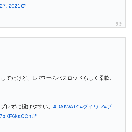
27, 2021
想像してたけど、Lパワーのバスロッドらしく柔軟。
もブレずに投げやすい。
#DAIWA
#ダイワ
#ブ
om/7pKF6kaCCn