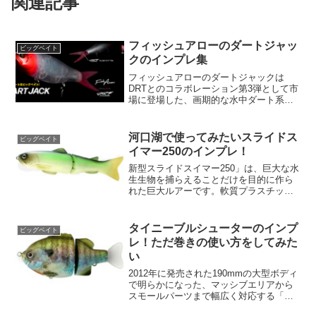
関連記事
フィッシュアローのダートジャッ
ビッグベイト
クのインプレ集
フィッシュアローのダートジャックは
DRTとのコラボレーション第3弾として市
場に登場した、画期的な水中ダート系ビ
ッグベイトです。このユニークなルアー
は水面ドッグウォークと水中ダートの両
方の釣法を効果的に取り入れ、2つの異な
河口湖で使ってみたいスライドス
ビッグベイト
る楽しみを1つのツー...
イマー250のインプレ！
新型スライドスイマー250」は、巨大な水
生生物を捕らえることだけを目的に作ら
れた巨大ルアーです。軟質プラスチック
とABSの混合素材で構成され、圧倒的な
波動が得られます。250mmという巨大な
ボディで大物を誘い出し、巨大な生物を
タイニーブルシューターのインプ
ビッグベイト
捕獲することが...
レ！ただ巻きの使い方をしてみた
い
2012年に発売された190mmの大型ボディ
で明らかになった、マッシブエリアから
スモールパーツまで幅広く対応する「ブ
ルシューター」の驚異的な釣果を、理想