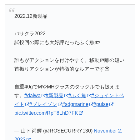
2022.12新製品
バサクラ2022
試投回の際にも大好評だったふく魚🐟
誰もがアクションを付けやすく、移動距離の短い
首振りアクションが特徴的なルアーです😎
自重40gでMやMHクラスのタックルでも扱えま
す。
#daiwa
#新製品
#ふく魚
#ジョイントベ
イト
#ブレイゾン
#sdgmarine
#pulse
pic.twitter.com/RpT8LhD7FK
— 山下 尚輝 (@ROSECURRY130)
November 2,
2022