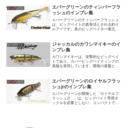
的に融合させたのがこの「タイニーブル
シューター」です。持ち運びに便利な
エバーグリーンのティンバーフラ
ビッグベイト
100mmボディー...
ッシュのインプレ集
エバーグリーンのティンバーフラッシュ
は、ビッグベイトの真骨頂とされる釣り
ルアーです。真のビッグベイター菊元俊
文プロが設計したこのウッド製ハンドク
ラフテッドビッグベイトは、水面でのス
ローリトリーブによる強烈な水押しとサ
ジャッカルのカワシマイキーのイ
ビッグベイト
ウンド、テールスプラッシ...
ンプレ集
カワシマイキーは、攻撃的なビッグベイ
トであり、カバービッグベイティングの
真髄を表現しています。開発の基盤とな
ったのは、名高いビッグベイト「マイキ
ー」のチューンモデルで、その特性はカ
バー回避能力の向上とハイアピール設計
エバーグリーンのロイヤルフラッ
ビッグベイト
にあります。このルアーの...
シュjrのインプレ集
エバーグリーンが開発した「ロイヤルフ
ラッシュJr．」は、ビッグベイト専用タ
ックルを必要としない、コンパクトで多
機能なビッグベイトです。この画期的な
釣り具は、あらゆるフィールドで優れた
性能を発揮し、その使いやすさと“釣れ
る”という魅力で人気を...