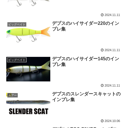
2024.11.11
デプスのハイサイダー220のイン
ビッグベイト
プレ集
2024.11.11
デプスのハイサイダー145のイン
ビッグベイト
プレ集
2024.11.11
デプスのスレンダースキャットの
ルアー
インプレ集
2024.10.06