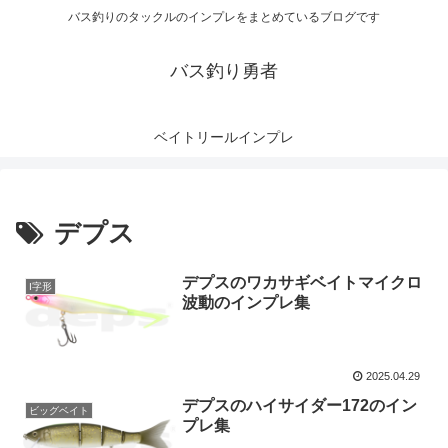
バス釣りのタックルのインプレをまとめているブログです
バス釣り勇者
ベイトリールインプレ
デプス
デプスのワカサギベイトマイクロ
I字形
波動のインプレ集
2025.04.29
デプスのハイサイダー172のイン
ビッグベイト
プレ集