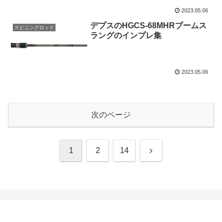
2023.05.06
デプスのHGCS-68MHRブームス
スピニングロッド
ラングのインプレ集
2023.05.06
次のページ
次
1
2
14
へ