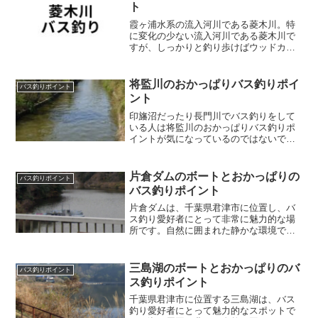
城県つくば市にある稲荷川...
ト
霞ヶ浦水系の流入河川である菱木川。特
に変化の少ない流入河川である菱木川で
すが、しっかりと釣り歩けばウッドカバ
ーがあったり、地形の変化があったり
と、釣りをする人によって、狙うポイン
トが変わってくるエリアになっていま
将監川のおかっぱりバス釣りポイ
バス釣りポイント
す。そんな霞ヶ浦水系の菱木川...
ント
印旛沼だったり長門川でバス釣りをして
いる人は将監川のおかっぱりバス釣りポ
イントが気になっているのではないでし
ょうか？そんな将監川のおかっぱりポイ
ントを紹介します。将監川のおかっぱり
バス釣りポイント千葉県印旛郡栄町にあ
片倉ダムのボートとおかっぱりの
バス釣りポイント
る将監川は、おかっぱりバ...
バス釣りポイント
片倉ダムは、千葉県君津市に位置し、バ
ス釣り愛好者にとって非常に魅力的な場
所です。自然に囲まれた静かな環境で、
多様なポイントがあり、初心者から上級
者まで楽しめるスポットです。ここで
は、ボート釣りとおかっぱり（岸釣り）
三島湖のボートとおかっぱりのバ
バス釣りポイント
の両方において効果的なポイ...
ス釣りポイント
千葉県君津市に位置する三島湖は、バス
釣り愛好者にとって魅力的なスポットで