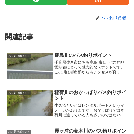
バス釣り勇者
関連記事
鹿島川のバス釣りポイント
バス釣りポイント
千葉県佐倉市にある鹿島川は、バス釣り
愛好者にとって魅力的なスポットです。
この川は都市部からもアクセスが良く、
静かな環境で釣りを楽しむことができま
す。鹿島川の特徴は、流れが比較的穏や
かで、水質も安定しているため、初心者
から上級者まで幅広いレベ...
稲荷川のおかっぱりバス釣りポイ
バス釣りポイント
ント
牛久沼といえばレンタルボートというイ
メージがありますが、おかっぱりでは稲
荷川に通っている人も多いのではないで
しょうか？そんな牛久沼の稲荷川のおか
っぱりバス釣りポイントを紹介します。
稲荷川のおかっぱりバス釣りポイント茨
霞ヶ浦の菱木川のバス釣りポイン
バス釣りポイント