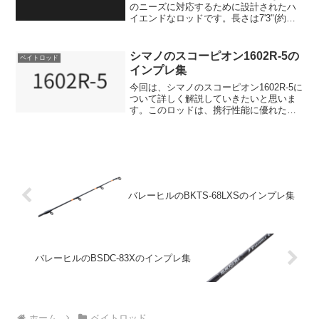
のニーズに対応するために設計されたハ
イエンドなロッドです。長さは7'3"(約
2.21m)で、仕舞寸法は173.5cmとコンパ
クトに収納できます。このロッドの重量
はわずか120.8gで、非常に軽量です...
シマノのスコーピオン1602R-5の
ベイトロッド
インプレ集
今回は、シマノのスコーピオン1602R-5に
ついて詳しく解説していきたいと思いま
す。このロッドは、携行性能に優れたテ
クニカルバーサタイルロッドとして注目
されています。ショートレングスながら
パワーを持ち、ビッグフィッシュとのダ
イレクトなファイ...
バレーヒルのBKTS-68LXSのインプレ集
バレーヒルのBSDC-83Xのインプレ集
ホーム
ベイトロッド