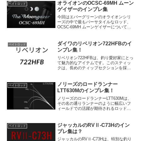
クベイトやバイブレーションの使用はも
オライオンのOCSC-69MH ムーン
ベイトロッド
ちろんのこと、ワー...
ゲイザーのインプレ集
今回はエバーグリーンのオライオンシリ
ーズの中で最もバーサタイルなロッド、
OCSC-69MH ムーンゲイザーについてご
紹介します。このロッドは、キャスタビ
リティ、操作性、感度、パワーのバラン
スが絶妙で、幅広いルアーとリグに対応
ダイワのリベリオン722HFBのイ
ベイトロッド
できます。ムーン...
ンプレ集！
リベリオン722HFBは、釣り愛好家にとっ
て魅力的なアイテムです。このスティッ
クは、長めのティップセクションを採用
することで、手元に響く感触とカバー回
避能力に重点を置いています。これによ
り、釣りをする際により快適で効果的な
ノリーズのロードランナー
ベイトロッド
体験ができるように...
LTT630Mのインプレ集！
ノリーズのロードランナーLTT630Mは、
その名の通りランナーのように幅広いフ
ィールドでの活躍が期待されるロッドで
す。全長は192cm（6'3"）という手頃なサ
イズで、1ピース構造となっております。
この長さは、難しいキャストも容易にこ
ジャッカルのRVⅡ-C73Hのイン
ベイトロッド
なすこ...
プレ集は？
ジャッカルのRVⅡ-C73Hは、特別な釣り