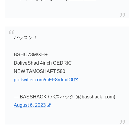
バッスン！
BSHC73M/XH+
DoliveShad 4inch CEDRIC
NEW TAMOSHAFT 580
pic.twitter.com/mEF8rdmdOl
— BASSHACK / バスハック (@basshack_com)
August 6, 2023