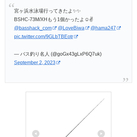
宮ヶ浜水泳場行ってきたよ✨✨
BSHC-73M/XHもう1個かったよ☺️✌️
@basshack_com
@LoveBiwa
@hama247
pic.twitter.com/9GLbTBEotr
— バス釣り名人 (@goGx43gLxP6Q7uk)
September 2, 2023