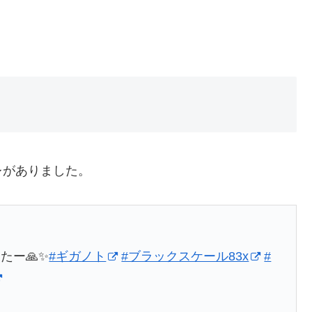
レがありました。
たー🙏✨
#ギガノト
#ブラックスケール83x
#