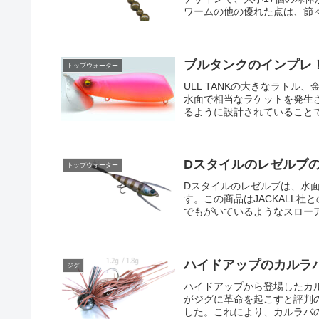
ワームの他の優れた点は、節々
ブルタンクのインプレ
トップウォーター
ULL TANKの大きなラト
水面で相当なラケットを発生
るように設計されていることで
Dスタイルのレゼルブ
トップウォーター
Dスタイルのレゼルブは、水
す。この商品はJACKALL
でもがいているようなスローア
ハイドアップのカルラ
ジグ
ハイドアップから登場したカ
がジグに革命を起こすと評判
した。これにより、カルラバの