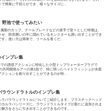
で簡単に千切りができ、様々なサイズに...
！野池で使ってみたい
ル、金属製のカップ、テールブレードなどの派手で堂々とした特徴は、
させ、防音囲いの中に隠れているモンスターも誘い出すことができ
す。使い方は簡単で、リールを巻くだ...
のインプレ集
面での誘惑アクションに特化した小型トップウォータープラグで
社との共同開発ルアーの第1段で、特に弱ったベイトフィッシュが水面
クションを創り出すことができるのが特...
バラウンドラトルのインプレ集
ルラバラウンドラトルについてご紹介します。プラスチックヘッド
のカルラバシリーズに、ラウンドラトルタイプが新たに追加されま
魅力をさらに引き出すことができるのです。...