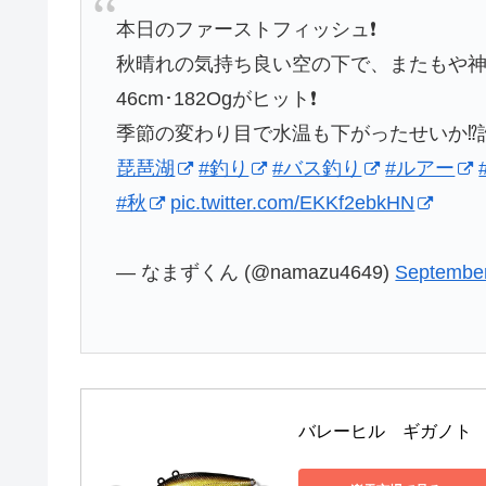
本日のファーストフィッシュ❗
秋晴れの気持ち良い空の下で、またもや神
46cm･182Ogがヒット❗
季節の変わり目で水温も下がったせいか⁉️
琵琶湖
#釣り
#バス釣り
#ルアー
#秋
pic.twitter.com/EKKf2ebkHN
— なまずくん (@namazu4649)
September
バレーヒル　ギガノト （バイ