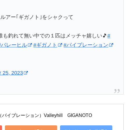
ルアー｢ギガノト｣をシャクって
誰も釣れて無い中での１匹はメッチャ嬉しい🎵
#
#バレーヒル
#ギガノト
#バイブレーション
 25, 2023
ブレーション）Valleyhill　GIGANOTO