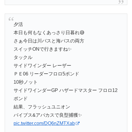
夕活
本日も何もなくあっさり日暮れ😅
さぁ今日は川バスと海バスの両方
スイッチONで行きますね✨
タックル
サイドワインダー レーザー
ＰＥ06 リーダーフロロ5ポンド
10秒ノット
サイドワインダーGP ハザードマスター フロロ12
ポンド
結果、フラッシュユニオン
バイブス&アバカスで良型捕獲✨
pic.twitter.com/DQ6nZMTXab