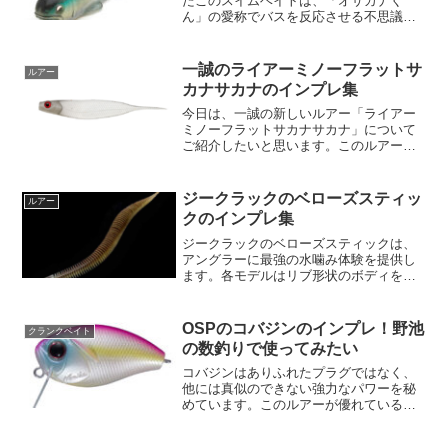
たこのスイムベイトは、「オサカナく
ん」の愛称でバスを反応させる不思議な
力を秘めています。リトリーブ時だけで
なく、フリーフォール時にも強烈な印象
を与えるスクエアセクションのシャープ
一誠のライアーミノーフラットサ
ルアー
なボディ形状に...
カナサカナのインプレ集
今日は、一誠の新しいルアー「ライアー
ミノーフラットサカナサカナ」について
ご紹介したいと思います。このルアー
は、ツインボディ構造を採用し、連結部
でカットすることで2ndボディのみでの使
用が可能となっています。これにより、
ジークラックのベローズスティッ
ルアー
さまざまな状況に対応で...
クのインプレ集
ジークラックのベローズスティックは、
アングラーに最強の水噛み体験を提供し
ます。各モデルはリブ形状のボディを持
ち、魚が違和感なく簡単に吸い込むこと
ができます。これにより、魚に対して非
常に自然なアクションと強力な引力を発
OSPのコバジンのインプレ！野池
クランクベイト
生させることができます。...
の数釣りで使ってみたい
コバジンはありふれたプラグではなく、
他には真似のできない強力なパワーを秘
めています。このルアーが優れているの
は、単にその大きさだけではない。極小
のサーフェスルアーなので、元アングラ