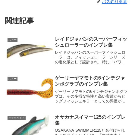
バス釣り勇者
関連記事
レイドジャパンのスーパーフィッ
ルアー
シュローラーのインプレ集
レイドジャパンのスーパーフィッシュロ
ーラーは、フィッシュローラーシリーズ
の進化版として設計され、特に「パワー
ミドスト」に対応するために大幅なボリ
ュームアップが図られたソフトベイトで
す。このルアーは、ビッグバスをターゲ
ゲーリーヤマモトの6インチジャ
ルアー
ットにし、従来のフィッシ...
ンボグラブのインプレ集
ゲーリーヤマモトの6インチジャンボグラ
ブは、その多様な特性と高い実績からビ
ッグフィッシュキラーとしての評価が非
常に高いフィッシングルアーです。この
ワームは、多くの異なる釣り法に適して
いて、特にジグヘッド、フリーリグ、テ
オサカナスイマー125のインプレ
ビッグベイト
キサスリグ、フットボー...
集
OSAKANA SWIMMER125と名付けられ