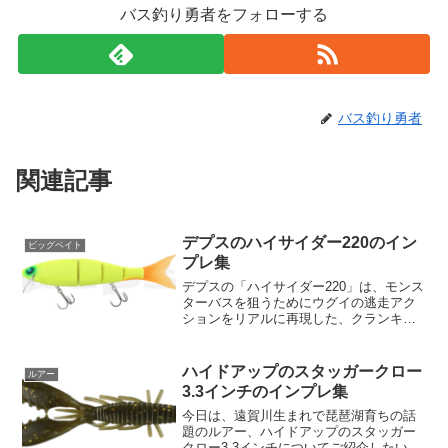
バス釣り勇者をフォローする
バス釣り勇者
関連記事
デプスのハイサイダー220のイン
ビッグベイト
プレ集
デプスの「ハイサイダー220」は、モンス
ターバスを狙うためにウグイの逃走アク
ションをリアルに再現した、クランキン
グビッグベイトの最高峰です。インスピ
レーションは、池原ダムでバスに追われ
ながら逃げ惑うウグイの姿。ボート際に
ハイドアップのスタッガークロー
ルアー
身を隠そうとするウグ...
3.3インチのインプレ集
今日は、遠賀川生まれで琵琶湖育ちの話
題のルアー、ハイドアップのスタッガー
クロー3.3インチについてご紹介したいと