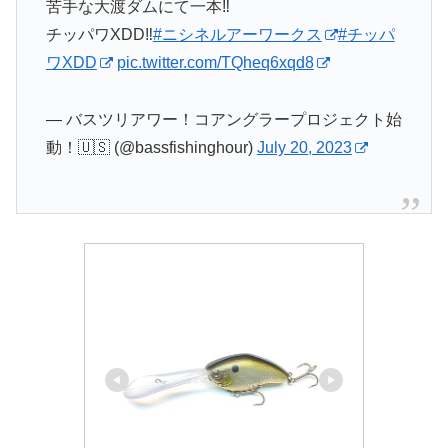
苦手な大渡ダムにて一本‼️
チッパワXDD‼️
#ニシネルアーワークス
#チッパ
ワXDD
pic.twitter.com/TQheq6xqd8
— バスツリアワー！コアングラープロジェクト始
動！🇺🇸 (@bassfishinghour)
July 20, 2023