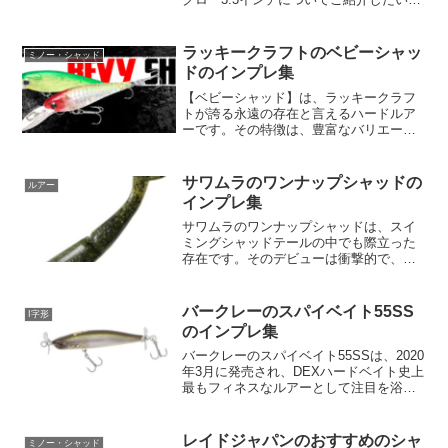
思います。JBTOP50で活躍中のHIDEUP
プロスタッフ武田栄喜監修によるこのル
アーは、攻めのダウンサイジングモデル
ラッキークラフトのベビーシャッ
ミノー・シャッド
として大注...
ドのインプレ集
【ベビーシャッド】は、ラッキークラフ
トが誇る永遠の存在と言えるハードルア
ーです。その特徴は、豊富なバリエーシ
ョンと、釣り手が感じる臨場感と、トー
ナメントでも証明された抜群の釣果効果
です。一筋縄ではいかない魚へのアプロ
サワムラのワンナップシャッドの
ルアー
ーチを可能にする【ベビー...
インプレ集
サワムラのワンナップシャッドは、スイ
ミングシャッドテールの中でも際立った
存在です。そのデビューは衝撃的で、多
くのバサーたちに瞬く間に信頼されるよ
うになりました。このルアーの最大の特
徴は、ウォブロールというアクションに
バークレーのスパイベイト55SS
I字形
あります。ウォブリングと...
のインプレ集
バークレーのスパイベイト55SSは、2020
年3月に発売され、DEXハードベイト史上
最もフィネスなルアーとして注目を浴び
ています。スパイベイト55SSはオリジナ
ルの3枚ペラを搭載しており、通常の2枚
ペラよりもノー感じになりにくく、引き
レイドジャパンのおすすめのシャ
ミノー・シャッド