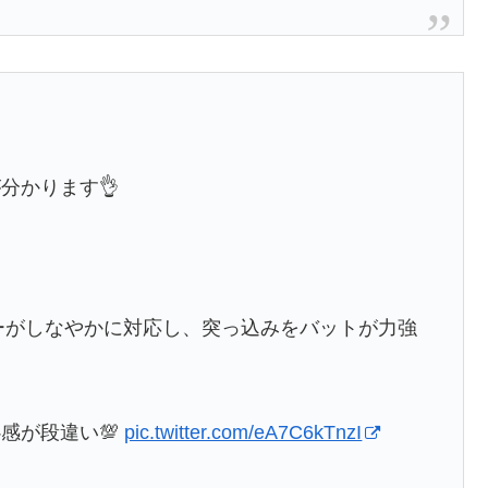
分かります👌
リーがしなやかに対応し、突っ込みをバットが力強
感が段違い💯
pic.twitter.com/eA7C6kTnzI