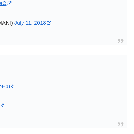
KaC
ANI)
July 11, 2018
hoEp