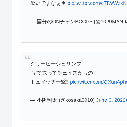
暑いですなぁ☀
pic.twitter.com/cTfWWzx
— 国分のONチャンBCGP5 (@1029MANIM
クリーピーシュリンプ
I字で探ってチェイスからの
トュイッチ一撃‼️
pic.twitter.com/QXunAp
— 小阪翔太 (@kosaka0010)
June 6, 2022