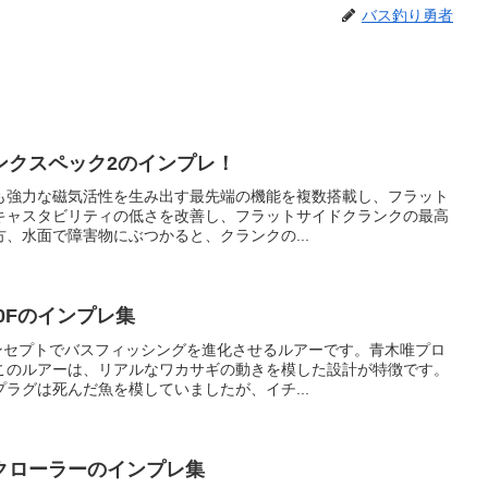
バス釣り勇者
ンクスペック2のインプレ！
りも強力な磁気活性を生み出す最先端の機能を複数搭載し、フラット
キャスタビリティの低さを改善し、フラットサイドクランクの最高
、水面で障害物にぶつかると、クランクの...
0Fのインプレ集
コンセプトでバスフィッシングを進化させるルアーです。青木唯プロ
このルアーは、リアルなワカサギの動きを模した設計が特徴です。
ラグは死んだ魚を模していましたが、イチ...
クローラーのインプレ集