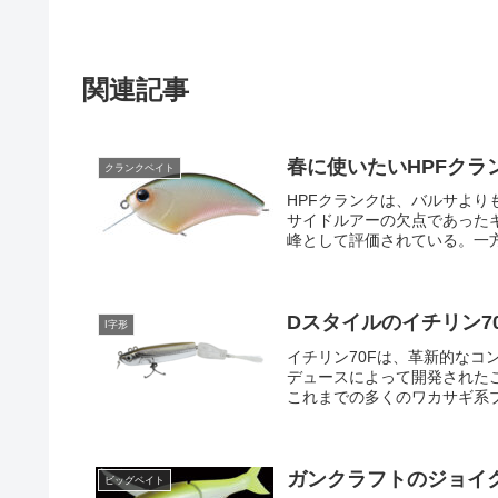
関連記事
春に使いたいHPFクラ
クランクベイト
HPFクランクは、バルサよ
サイドルアーの欠点であった
峰として評価されている。一方
Dスタイルのイチリン7
I字形
イチリン70Fは、革新的な
デュースによって開発された
これまでの多くのワカサギ系プ
ガンクラフトのジョイ
ビッグベイト