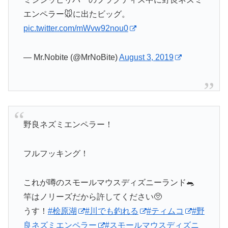
エンペラー🐭に出たビッグ。
pic.twitter.com/mWvw92nou0
— Mr.Nobite (@MrNoBite)
August 3, 2019
野良ネズミエンペラー！
フルフッキング！
これが噂のスモールマウスディズニーランド🐀
竿はノリーズだから許してください🥺
うす！
#桧原湖
#川でも釣れる
#ティムコ
#野
良ネズミエンペラー
#スモールマウスディズニ