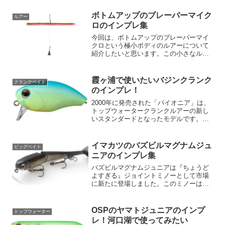
あらゆるフィネスリグに対応し、あらゆ
るバスフィッシュを虜にするパワーを秘
ボトムアップのブレーバーマイク
ルアー
めています。マイクロフリ...
ロのインプレ集
今回は、ボトムアップのブレーバーマイ
クロという極小ボディのルアーについて
紹介したいと思います。この小さなルア
ーはアピール力が弱点ですが、その欠点
を見事に補う機能が盛りだくさんです。
では、早速特徴を見ていきましょう！フ
霞ヶ浦で使いたいバジンクランク
クランクベイト
ォール中もシャッドテール...
のインプレ！
2000年に発売された「パイオニア」は、
トップウォータークランクルアーの新し
いスタンダードとなったモデルです。
2000年のデビュー以来、そのエンターテ
インメント性、大型バスの引き込み力、
アングラーへのアピール力から、トップ
イマカツのバズビルマグナムジュ
ビッグベイト
ウォータークランク...
ニアのインプレ集
バズビルマグナムジュニアは『ちょうど
よすぎる』ジョイントミノーとして市場
に新たに登場しました。このミノーは、
その親製品であるバズビルマグナムをさ
らに使いやすく、場所を選ばないサイズ
感でダウンサイズした製品として特化さ
OSPのヤマトジュニアのインプ
トップウォーター
れています。長さ130m...
レ！河口湖で使ってみたい