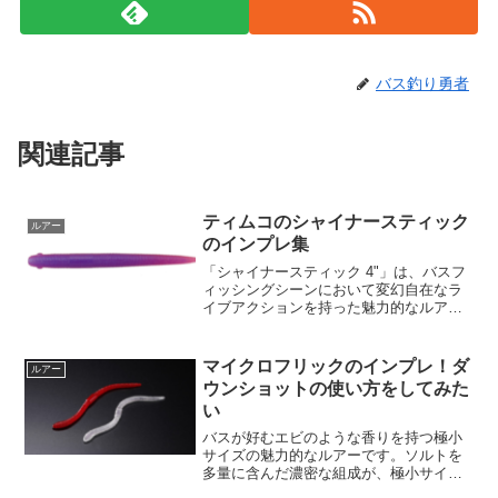
バス釣り勇者
関連記事
ティムコのシャイナースティック
ルアー
のインプレ集
「シャイナースティック 4"」は、バスフ
ィッシングシーンにおいて変幻自在なラ
イブアクションを持った魅力的なルアー
です。その単純なデザインが、驚異のス
ライドアクションを生み出し、ビッグバ
スの誘惑に直結します。このアイテム
マイクロフリックのインプレ！ダ
ルアー
は、多様なリグに適応し...
ウンショットの使い方をしてみた
い
バスが好むエビのような香りを持つ極小
サイズの魅力的なルアーです。ソルトを
多量に含んだ濃密な組成が、極小サイズ
でありながらバスのバイトを誘います。