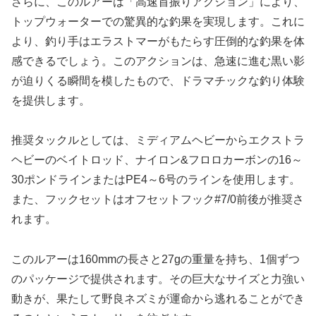
さらに、このルアーは「高速首振りアクション」により、
トップウォーターでの驚異的な釣果を実現します。これに
より、釣り手はエラストマーがもたらす圧倒的な釣果を体
感できるでしょう。このアクションは、急速に進む黒い影
が迫りくる瞬間を模したもので、ドラマチックな釣り体験
を提供します。
推奨タックルとしては、ミディアムヘビーからエクストラ
ヘビーのベイトロッド、ナイロン&フロロカーボンの16～
30ポンドラインまたはPE4～6号のラインを使用します。
また、フックセットはオフセットフック#7/0前後が推奨さ
れます。
このルアーは160mmの長さと27gの重量を持ち、1個ずつ
のパッケージで提供されます。その巨大なサイズと力強い
動きが、果たして野良ネズミが運命から逃れることができ