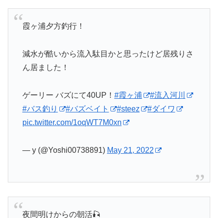
霞ヶ浦夕方釣行！
減水が酷いから流入駄目かと思ったけど居残りさ
ん居ました！
ゲーリー バズにて40UP！
#霞ヶ浦
#流入河川
#バス釣り
#バズベイト
#steez
#ダイワ
pic.twitter.com/1oqWT7M0xn
— y (@Yoshi00738891)
May 21, 2022
夜間明けからの朝活🎣