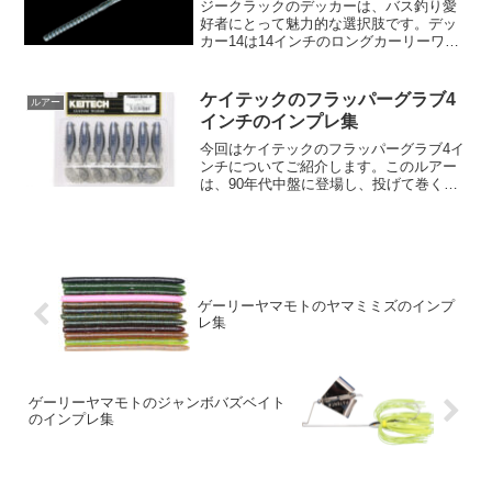
ジークラックのデッカーは、バス釣り愛
好者にとって魅力的な選択肢です。デッ
カー14は14インチのロングカーリーワー
ムで、デカバスを対象としています。こ
のワームの長さと太さのバランスはデカ
バスが好むもので、薄くて幅の広いカー
ケイテックのフラッパーグラブ4
ルアー
リーテールが水流に良...
インチのインプレ集
今回はケイテックのフラッパーグラブ4イ
ンチについてご紹介します。このルアー
は、90年代中盤に登場し、投げて巻くだ
けのシンプルな操作でバスを釣ることが
できるという革新的なストラテジーを提
案しました。フラッパーグラブ4インチ
は、投げて巻くという...
ゲーリーヤマモトのヤマミミズのインプ
レ集
ゲーリーヤマモトのジャンボバズベイト
のインプレ集