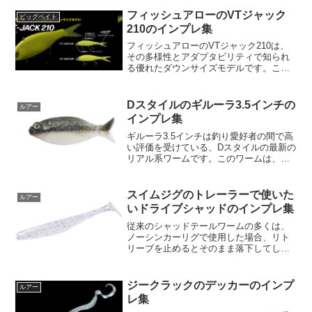
ています。まず、ヘッド部分には高比重
の樹脂タングステンヘッドが採用されて
フィッシュアローのVTジャック
ビッグベイト
おり、鉛に比べて硬く...
210のインプレ集
フィッシュアローのVTジャック210は、
その多様性とアダプタビリティで知られ
る優れたダウンサイズモデルです。この
ルアーはあらゆる魚種に対応できるよう
設計されており、フィールドを選ばない
その特性が、多種多様な釣り環境での成
Dスタイルのギルーラ3.5インチの
ルアー
功を保証します。この...
インプレ集
ギルーラ3.5インチは釣り愛好者の間で高
い評価を受けている、Dスタイルの最新の
リアル系ワームです。このワームは、
「俺のリアル!! 第2弾!!」と銘打たれ、そ
の特徴的なデザインと性能が注目を集め
ています。この製品はVIROLAとGILLの
スイムジグのトレーラーで使いた
ルアー
ベス...
いドライブシャッドのインプレ集
従来のシャッドテールワームの多くは、
ノーシンカーリグで使用した場合、リト
リーブを止めるとそのまま落下してしま
い、バスにアピールするチャンスを完全
に逃してしまうという欠点がありまし
た。しかし、このドライブシャッドな
ジークラックのデッカーのインプ
ルアー
ら、リトリーブを止めたらその...
レ集