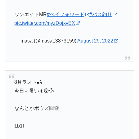
ワンエイトMR
#ペイフォワード
#バス釣り
pic.twitter.com/myzDojxvEX
— masa (@masa13873159)
August 29, 2022
8月ラスト🎣
今日も暑い☀️😵💦
なんとかボウズ回避
1b1f