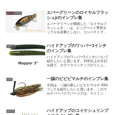
エバーグリーンのロイヤルフラッ
ビッグベイト
シュjrのインプレ集
エバーグリーンが開発した「ロイヤルフ
ラッシュJr．」は、ビッグベイト専用タ
ックルを必要としない、コンパクトで多
機能なビッグベイトです。この画期的な
釣り具は、あらゆるフィールドで優れた
性能を発揮し、その使いやすさと“釣れ
ハイドアップのワッパー3インチ
ルアー
る”という魅力で人気を...
のインプレ集
ハイドアップのワッパー3インチについて
紹介したいと思います。15年以上の月日
を経て、カラーラインナップがリニュー
アルされたこのルアーは、釣りの楽しみ
をさらに高めてくれること間違いなしで
す！【商品概要】メーカー希望本体価格:
一誠のビビビマルチのインプレ集
ジグ
935円入数: ...
今回は、一誠の新しいビビビマルチ #3/0
フックを紹介したいと思います。このマ
ルチパーパスラバージグは、スイミング
対応でより大型のトレーラーワームが装
着できるようになったので、釣りの幅が
広がりますよ！さっそく詳しく見ていき
ましょう。【ビビビ...
ハイドアップのコイケシュリンプ
ルアー