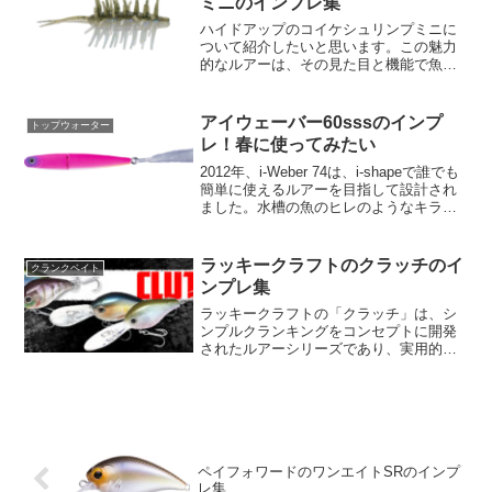
ミニのインプレ集
ハイドアップのコイケシュリンプミニに
ついて紹介したいと思います。この魅力
的なルアーは、その見た目と機能で魚を
誘い、あなたの釣り成功率をグッと上げ
ること間違いなしです。【コイケシュリ
ンプミニの特徴】価格: このルアーは、メ
アイウェーバー60sssのインプ
トップウォーター
ーカー希望本体価格が...
レ！春に使ってみたい
2012年、i-Weber 74は、i-shapeで誰でも
簡単に使えるルアーを目指して設計され
ました。水槽の魚のヒレのようなキラメ
キを誘うロフトファイバーに加え、煽ら
ないジョイント構成になっています。ア
イウェーバーは、その特殊な重力のた
ラッキークラフトのクラッチのイ
クランクベイト
め、...
ンプレ集
ラッキークラフトの「クラッチ」は、シ
ンプルクランキングをコンセプトに開発
されたルアーシリーズであり、実用的な
機能に焦点を当てて設計されています。
このルアーは、ビジュアルやアクション
の特異性は控えめながらも、使い勝手と
効率性に優れる点が特徴と...
ペイフォワードのワンエイトSRのインプ
レ集