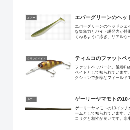
エバーグリーンのヘッ
ルアー
エバーグリーンのヘッドシェ
な集魚力とバイト誘発力が特
くねるように泳ぎ、リアルなベ
ティムコのファットペッ
クランクベイト
ファットペッパーJr.、通称Fa
ベイトとして知られています
クションで多様なフィールドで
ゲーリーヤマモトの1
ルアー
ゲーリーヤマモトの10イン
ームとして知られています。
コリグと相性が良いです。水中