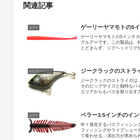
関連記事
ゲーリーヤマモトの5
ルアー
ゲーリーヤマモトの5インチ
グルアーです。この製品は、
とどまらず、ジグヘッドリグや
ジークラックのストラ
バイブレーション
ジークラックのストライガは
そのビッグサイズと独特なバ
エリアからもバスを探り出す力
ペラー3.5インチのイ
ルアー
年々進化するバスフィッシン
フィッシングやライブシュー
て食わせる」演出力が求められ