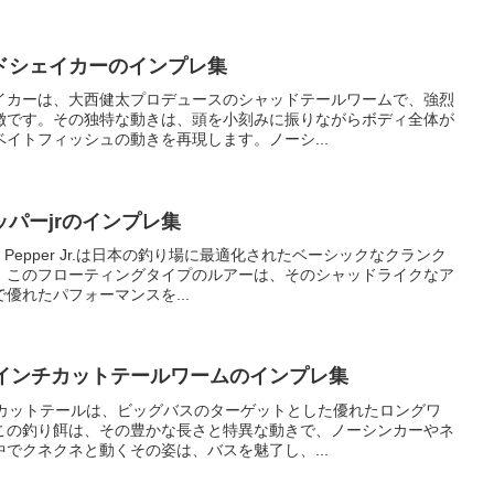
ドシェイカーのインプレ集
イカーは、大西健太プロデュースのシャッドテールワームで、強烈
徴です。その独特な動きは、頭を小刻みに振りながらボディ全体が
イトフィッシュの動きを再現します。ノーシ...
パーjrのインプレ集
t Pepper Jr.は日本の釣り場に最適化されたベーシックなクランク
。このフローティングタイプのルアーは、そのシャッドライクなア
優れたパフォーマンスを...
0インチカットテールワームのインプレ集
チカットテールは、ビッグバスのターゲットとした優れたロングワ
この釣り餌は、その豊かな長さと特異な動きで、ノーシンカーやネ
でクネクネと動くその姿は、バスを魅了し、...