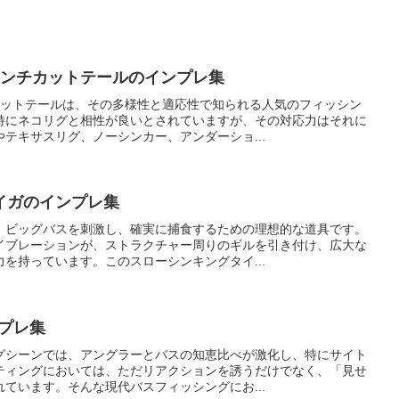
インチカットテールのインプレ集
カットテールは、その多様性と適応性で知られる人気のフィッシン
特にネコリグと相性が良いとされていますが、その対応力はそれに
テキサスリグ、ノーシンカー、アンダーショ...
イガのインプレ集
、ビッグバスを刺激し、確実に捕食するための理想的な道具です。
イブレーションが、ストラクチャー周りのギルを引き付け、広大な
を持っています。このスローシンキングタイ...
ンプレ集
グシーンでは、アングラーとバスの知恵比べが激化し、特にサイト
ティングにおいては、ただリアクションを誘うだけでなく、「見せ
ています。そんな現代バスフィッシングにお...