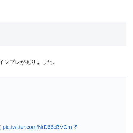
インプレがありました。
笑
pic.twitter.com/NrD66cBVOm