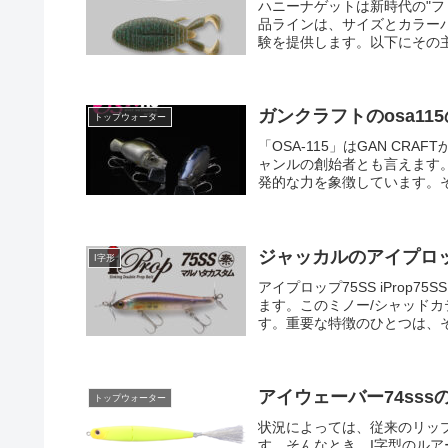
ハニーナゲットは新時代の"
品ラインは、サイズとカラー
験を提供します。以下にその主
ガンクラフトのosa11
トップウォーター
「OSA-115」はGAN C
ャンルの創始者とも言えます
発的な力を象徴しています。そ
ジャッカルのアイプロッ
I字形
アイプロップ75SS iPro
ます。このミノー/シャッド
す。重要な特徴のひとつは、そ
アイウェーバー74ss
トップウォーター
状況によっては、従来のリッ
す。そんなとき、I字型のル