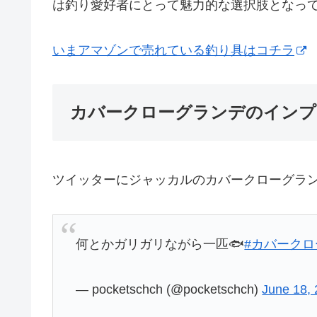
は釣り愛好者にとって魅力的な選択肢となっ
いまアマゾンで売れている釣り具はコチラ
カバークローグランデのインプ
ツイッターにジャッカルのカバークローグラ
何とかガリガリながら一匹🐟️
#カバーク
— pocketschch (@pocketschch)
June 18,