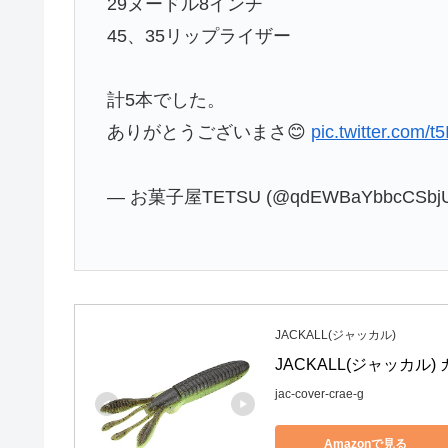
29ヌードル8インチ
45、35リップライザー
計5本でした。
ありがとうございまさ😊
pic.twitter.com/
— お菓子屋TETSU (@qdEWBaYbbcCSbj
JACKALL(ジャッカル)
JACKALL(ジャッカル
jac-cover-crae-g
Amazonで見る