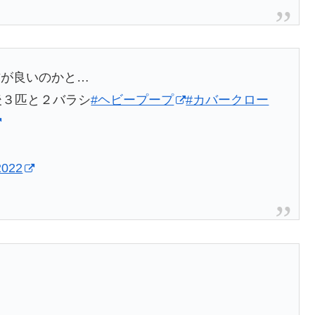
方が良いのかと…
後３匹と２バラシ
#ヘビープープ
#カバークロー
 2022