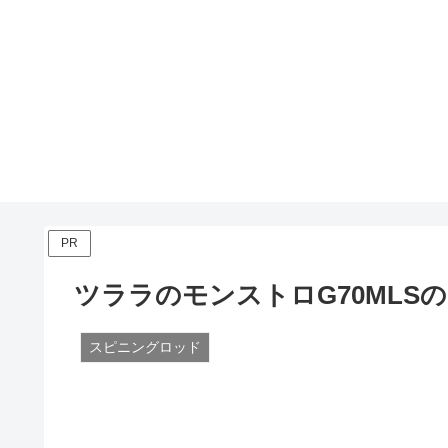
PR
ツララのモンストロG70MLS
スピニングロッド