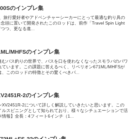
00Sのインプレ集
は、旅行愛好者やアドベンチャーシーカーにとって最適な釣り具の
頭に置いて開発されたこのロッドは、前作「Travel Spin Light
つつ、更なる進...
ML/MHFSのインプレ集
進むバス釣りの世界で、バスを口を使わなくなったスモラバのパワ
ています。この課題に答えるべく、リベリオン671ML/MHFSが
、このロッドの特徴とその驚くべきパ...
2451R-2のインプレ集
XV2451R-2について詳しく解説していきたいと思います。この
イルスピニングとして知られており、様々なシチュエーションで活
報】全長：4フィート6インチ（1...
2ML+FS-22のインプレ集