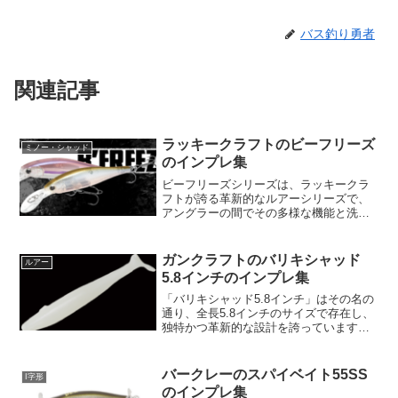
バス釣り勇者
関連記事
ラッキークラフトのビーフリーズ
ミノー・シャッド
のインプレ集
ビーフリーズシリーズは、ラッキークラ
フトが誇る革新的なルアーシリーズで、
アングラーの間でその多様な機能と洗練
されたデザインで知られています。その
起源は、1996年にリリースされたファー
ストモデル「ビーフリーズ78SP」に遡り
ガンクラフトのバリキシャッド
ルアー
ます。ビーフリー...
5.8インチのインプレ集
「バリキシャッド5.8インチ」はその名の
通り、全長5.8インチのサイズで存在し、
独特かつ革新的な設計を誇っています。
その本体はナチュラルな動きを再現する
ためのベイトフィッシュライクな設計を
持ち合わせており、頭部がわずかに振り
バークレーのスパイベイト55SS
I字形
ながら泳ぐことで...
のインプレ集