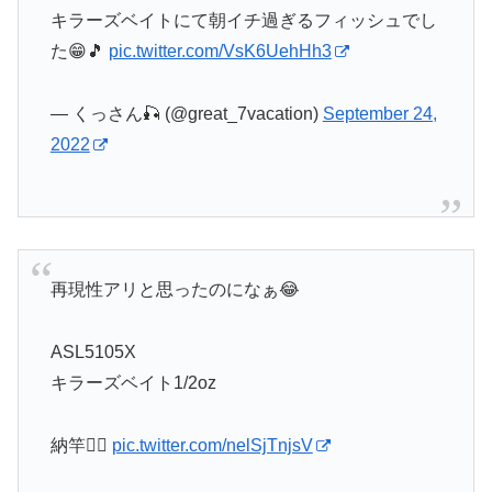
キラーズベイトにて朝イチ過ぎるフィッシュでし
た😁🎵
pic.twitter.com/VsK6UehHh3
— くっさん🎣 (@great_7vacation)
September 24,
2022
再現性アリと思ったのになぁ😂
ASL5105X
キラーズベイト1/2oz
納竿🙇‍♂️
pic.twitter.com/nelSjTnjsV