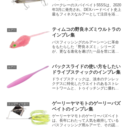
バークレーのスパイベイト55SSは、2020
年3月に発売され、DEXハードベイト史上
最もフィネスなルアーとして注目を浴び
ています。スパイベイト55SSはオリジナ
ルの3枚ペラを搭載しており、通常の2枚
ペラよりもノー感じになりにくく、引き
ティムコの野良ネズミウルトラの
ルアー
抵抗を...
インプレ集
バスフィッシングのルアーシーンに革命
をもたらした「野良ネズミ」シリーズ
が、更なる進化を遂げた一品を世に送り
出しました。今回登場した「ティムコの
野良ネズミウルトラ」は、その前人未到
の性能でアングラーたちを魅了します。
バックスライドの使い方をしたい
ルアー
先代モデルからさらに進化を...
ドライブスティックのインプレ集
ドライブスティックは、淡水のテンレッ
クデスに特化したウエイトのあるストレ
ートワームと、トゥイッチングに優れた
ジャークベイトの特性を融合させたウエ
イトのあるジグヘッドベイトです。さら
に、どんな状況下でも独特の躍動感を持
ゲーリーヤマモトのゲーリーバズ
トップウォーター
つアニメーションを誕生さ...
ベイトのインプレ集
ゲーリーヤマモトのゲーリーバズベイト
は、長年にわたって人気を維持している
バスフィッシング用ルアーで、その認識